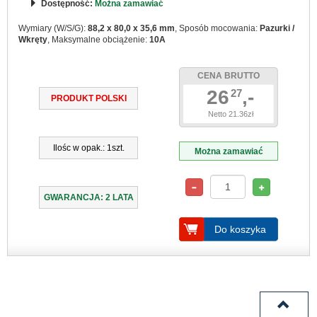
Dostępność:
Można zamawiać
Wymiary (W/S/G):
88,2 x 80,0 x 35,6 mm
, Sposób mocowania:
Pazurki /
Wkręty
, Maksymalne obciążenie:
10A
CENA BRUTTO
26
,-
27
PRODUKT POLSKI
Netto 21.36zł
Ilośc w opak.: 1szt.
Można zamawiać
GWARANCJA: 2 LATA
Do koszyka