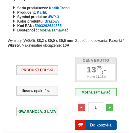
Seria produktowa:
Karlik Trend
Producent:
Karlik
Symbol produktu:
4WP-3
Kolor produktu:
Brązowy
Kod EAN:
5903292634555
Dostępność:
Można zamawiać
Wymiary (W/S/G):
88,2 x 80,0 x 35,6 mm
, Sposób mocowania:
Pazurki /
Wkręty
, Maksymalne obciążenie:
10A
CENA BRUTTO
13
,-
75
PRODUKT POLSKI
Netto 11.18zł
Ilośc w opak.: 1szt.
Można zamawiać
GWARANCJA: 2 LATA
Do koszyka