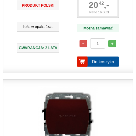
20
,-
42
PRODUKT POLSKI
Netto 16.60zł
Ilośc w opak.: 1szt.
Można zamawiać
GWARANCJA: 2 LATA
Do koszyka