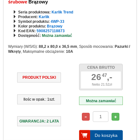
śrubowe
Brązowy
Seria produktowa:
Karlik Trend
Producent:
Karlik
Symbol produktu:
4WP-33
Kolor produktu:
Brązowy
Kod EAN:
5908257118873
Dostępność:
Można zamawiać
Wymiary (W/S/G):
88,2 x 80,0 x 36,5 mm
, Sposób mocowania:
Pazurki /
Wkręty
, Maksymalne obciążenie:
10A
CENA BRUTTO
26
,-
47
PRODUKT POLSKI
Netto 21.52zł
Ilośc w opak.: 1szt.
Można zamawiać
GWARANCJA: 2 LATA
Do koszyka