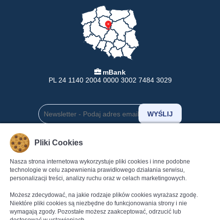
mBank
PL 24 1140 2004 0000 3002 7484 3029
Pliki Cookies
INFORMACJE
POMOC
Nasza strona internetowa wykorzystuje pliki cookies i inne podobne
Formy Płatności
Pomoc
technologie w celu zapewnienia prawidłowego działania serwisu,
Dostawa
Regulamin
personalizacji treści, analizy ruchu oraz w celach marketingowych.
Zwroty
Polityka Prywatności
Możesz zdecydować, na jakie rodzaje plików cookies wyrażasz zgodę.
Gwarancja
Dane kontaktowe
Niektóre pliki cookies są niezbędne do funkcjonowania strony i nie
wymagają zgody. Pozostałe możesz zaakceptować, odrzucić lub
Reklamacje
Kontakt