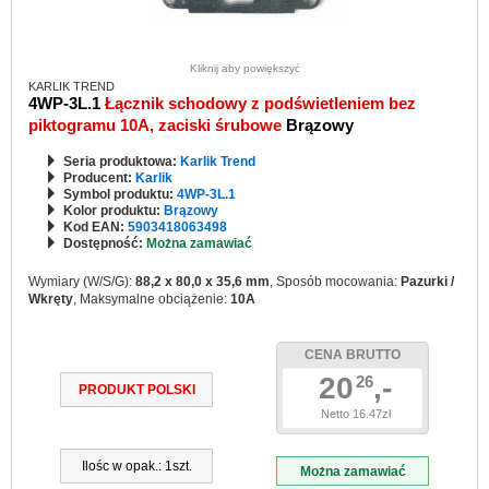
Kliknij aby powiększyć
KARLIK TREND
4WP-3L.1
Łącznik schodowy z podświetleniem bez
piktogramu 10A, zaciski śrubowe
Brązowy
Seria produktowa:
Karlik Trend
Producent:
Karlik
Symbol produktu:
4WP-3L.1
Kolor produktu:
Brązowy
Kod EAN:
5903418063498
Dostępność:
Można zamawiać
Wymiary (W/S/G):
88,2 x 80,0 x 35,6 mm
, Sposób mocowania:
Pazurki /
Wkręty
, Maksymalne obciążenie:
10A
CENA BRUTTO
20
,-
26
PRODUKT POLSKI
Netto 16.47zł
Ilośc w opak.: 1szt.
Można zamawiać