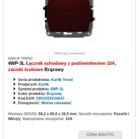
Kliknij aby powiększyć
KARLIK TREND
4WP-3L
Łącznik schodowy z podświetleniem 10A,
zaciski śrubowe
Brązowy
Seria produktowa:
Karlik Trend
Producent:
Karlik
Symbol produktu:
4WP-3L
Kolor produktu:
Brązowy
Kod EAN:
5903292634647
Dostępność:
Można zamawiać
Wymiary (W/S/G):
88,2 x 80,0 x 36,5 mm
, Sposób mocowania:
Pazurki /
Wkręty
, Maksymalne obciążenie:
10A
CENA BRUTTO