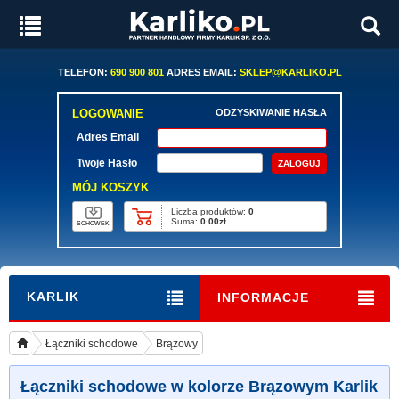
TELEFON:
690 900 801
ADRES EMAIL:
SKLEP@KARLIKO.PL
LOGOWANIE
ODZYSKIWANIE HASŁA
Adres Email
Twoje Hasło
MÓJ KOSZYK
Liczba produktów:
0
Suma:
0.00zł
SCHOWEK
KARLIK
INFORMACJE
Łączniki schodowe
Brązowy
Łączniki schodowe w kolorze Brązowym Karlik