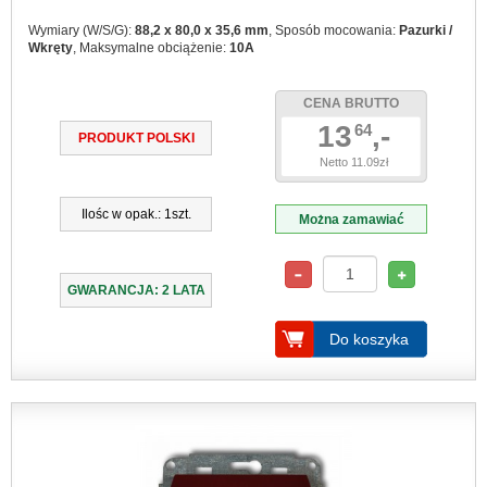
Wymiary (W/S/G):
88,2 x 80,0 x 35,6 mm
, Sposób mocowania:
Pazurki /
Wkręty
, Maksymalne obciążenie:
10A
CENA BRUTTO
13
,-
64
PRODUKT POLSKI
Netto 11.09zł
Ilośc w opak.: 1szt.
Można zamawiać
GWARANCJA: 2 LATA
Do koszyka