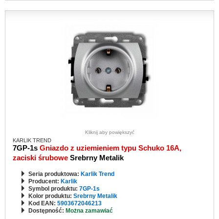
Kliknij aby powiększyć
KARLIK TREND
7GP-1s
Gniazdo z uziemieniem typu Schuko 16A,
zaciski śrubowe
Srebrny Metalik
Seria produktowa:
Karlik Trend
Producent:
Karlik
Symbol produktu:
7GP-1s
Kolor produktu:
Srebrny Metalik
Kod EAN:
5903672046213
Dostępność:
Można zamawiać