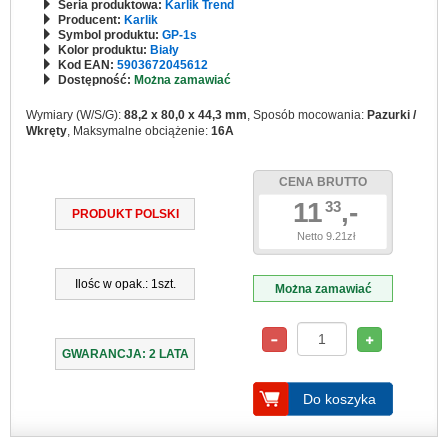
Seria produktowa:
Karlik Trend
Producent:
Karlik
Symbol produktu:
GP-1s
Kolor produktu:
Biały
Kod EAN:
5903672045612
Dostępność:
Można zamawiać
Wymiary (W/S/G):
88,2 x 80,0 x 44,3 mm
, Sposób mocowania:
Pazurki /
Wkręty
, Maksymalne obciążenie:
16A
CENA BRUTTO
11
,-
33
PRODUKT POLSKI
Netto 9.21zł
Ilośc w opak.: 1szt.
Można zamawiać
GWARANCJA: 2 LATA
Do koszyka