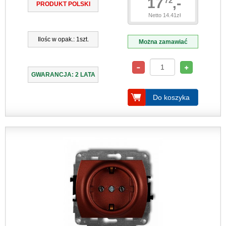
17
,-
72
PRODUKT POLSKI
Netto 14.41zł
Ilośc w opak.: 1szt.
Można zamawiać
GWARANCJA: 2 LATA
Do koszyka