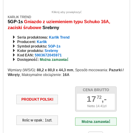
Kliknij aby powiększyć
KARLIK TREND
5GP-1s
Gniazdo z uziemieniem typu Schuko 16A,
zaciski śrubowe
Srebrny
Seria produktowa:
Karlik Trend
Producent:
Karlik
Symbol produktu:
5GP-1s
Kolor produktu:
Srebrny
Kod EAN:
5903672045971
Dostępność:
Można zamawiać
Wymiary (W/S/G):
88,2 x 80,0 x 44,3 mm
, Sposób mocowania:
Pazurki /
Wkręty
, Maksymalne obciążenie:
16A
CENA BRUTTO
17
,-
72
PRODUKT POLSKI
Netto 14.41zł
Ilośc w opak.: 1szt.
Można zamawiać