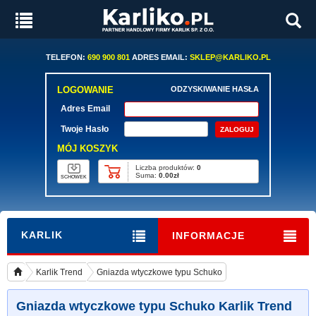
TELEFON:
690 900 801
ADRES EMAIL:
SKLEP@KARLIKO.PL
LOGOWANIE
ODZYSKIWANIE HASŁA
Adres Email
Twoje Hasło
MÓJ KOSZYK
Liczba produktów:
0
Suma:
0.00zł
SCHOWEK
KARLIK
INFORMACJE
Karlik Trend
Gniazda wtyczkowe typu Schuko
Gniazda wtyczkowe typu Schuko Karlik Trend