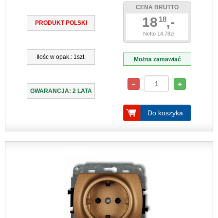
CENA BRUTTO
18
,-
18
PRODUKT POLSKI
Netto 14.78zł
Ilośc w opak.: 1szt.
Można zamawiać
GWARANCJA: 2 LATA
Do koszyka