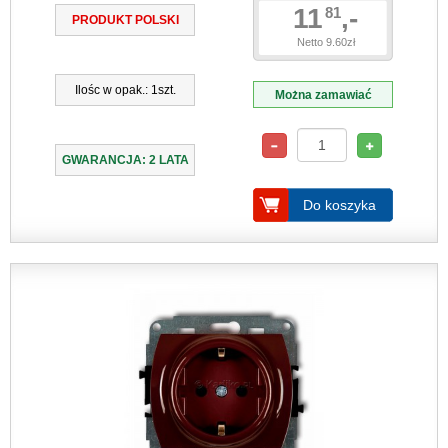
11
,-
81
PRODUKT POLSKI
Netto 9.60zł
Ilośc w opak.: 1szt.
Można zamawiać
GWARANCJA: 2 LATA
Do koszyka