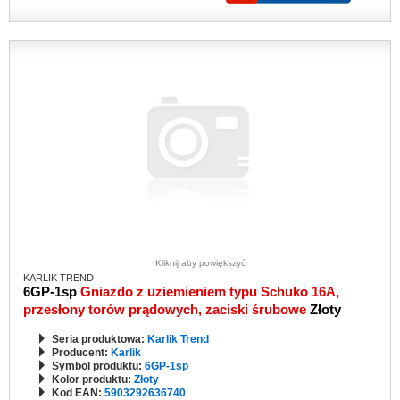
Kliknij aby powiększyć
KARLIK TREND
6GP-1sp
Gniazdo z uziemieniem typu Schuko 16A,
przesłony torów prądowych, zaciski śrubowe
Złoty
Seria produktowa:
Karlik Trend
Producent:
Karlik
Symbol produktu:
6GP-1sp
Kolor produktu:
Złoty
Kod EAN:
5903292636740