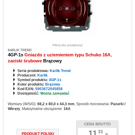
Kliknij aby powiększyć
KARLIK TREND
4GP-1s
Gniazdo z uziemieniem typu Schuko 16A,
zaciski śrubowe
Brązowy
Seria produktowa:
Karlik Trend
Producent:
Karlik
Symbol produktu:
4GP-1s
Kolor produktu:
Brązowy
Kod EAN:
5903672045858
Dostępność:
Można zamawiać
Wymiary (W/S/G):
88,2 x 80,0 x 44,3 mm
, Sposób mocowania:
Pazurki /
Wkręty
, Maksymalne obciążenie:
16A
CENA BRUTTO
11
,-
33
PRODUKT POLSKI