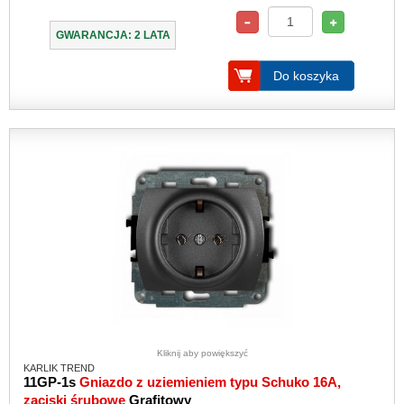
GWARANCJA: 2 LATA
Do koszyka
Kliknij aby powiększyć
KARLIK TREND
11GP-1s
Gniazdo z uziemieniem typu Schuko 16A,
zaciski śrubowe
Grafitowy