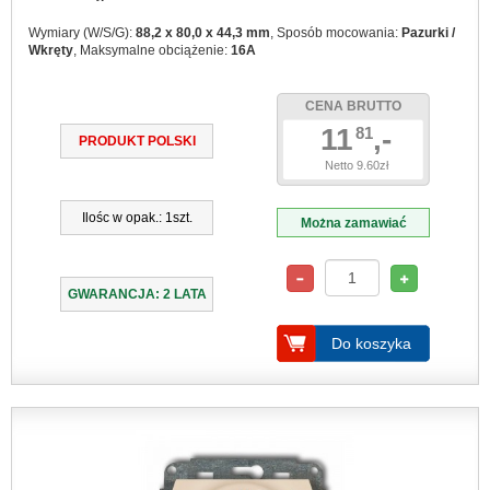
Wymiary (W/S/G):
88,2 x 80,0 x 44,3 mm
, Sposób mocowania:
Pazurki /
Wkręty
, Maksymalne obciążenie:
16A
CENA BRUTTO
11
,-
81
PRODUKT POLSKI
Netto 9.60zł
Ilośc w opak.: 1szt.
Można zamawiać
GWARANCJA: 2 LATA
Do koszyka