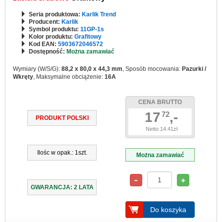
Seria produktowa:
Karlik Trend
Producent:
Karlik
Symbol produktu:
11GP-1s
Kolor produktu:
Grafitowy
Kod EAN:
5903672046572
Dostępność:
Można zamawiać
Wymiary (W/S/G):
88,2 x 80,0 x 44,3 mm
, Sposób mocowania:
Pazurki /
Wkręty
, Maksymalne obciążenie:
16A
CENA BRUTTO
17
,-
72
PRODUKT POLSKI
Netto 14.41zł
Ilośc w opak.: 1szt.
Można zamawiać
GWARANCJA: 2 LATA
Do koszyka