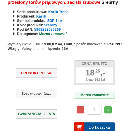
przesłony torów prądowych, zaciski śrubowe
Srebrny
Seria produktowa:
Karlik Trend
Producent:
Karlik
Symbol produktu:
5GP-1sp
Kolor produktu:
Srebrny
Kod EAN:
5903292636269
Dostępność:
Można zamawiać
Wymiary (W/S/G):
88,2 x 80,0 x 44,3 mm
, Sposób mocowania:
Pazurki /
Wkręty
, Maksymalne obciążenie:
16A
CENA BRUTTO
18
,-
26
PRODUKT POLSKI
Netto 14.85zł
Ilośc w opak.: 1szt.
Można zamawiać
GWARANCJA: 2 LATA
Do koszyka