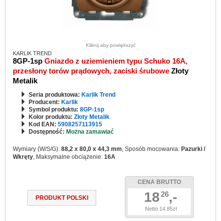
Kliknij aby powiększyć
KARLIK TREND
8GP-1sp
Gniazdo z uziemieniem typu Schuko 16A,
przesłony torów prądowych, zaciski śrubowe
Złoty
Metalik
Seria produktowa:
Karlik Trend
Producent:
Karlik
Symbol produktu:
8GP-1sp
Kolor produktu:
Złoty Metalik
Kod EAN:
5908257113915
Dostępność:
Można zamawiać
Wymiary (W/S/G):
88,2 x 80,0 x 44,3 mm
, Sposób mocowania:
Pazurki /
Wkręty
, Maksymalne obciążenie:
16A
CENA BRUTTO
18
,-
26
PRODUKT POLSKI
Netto 14.85zł