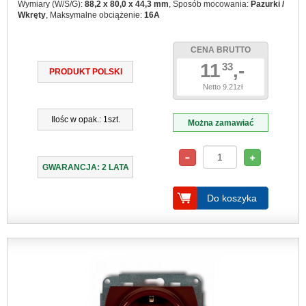
Wymiary (W/S/G):
88,2 x 80,0 x 44,3 mm
, Sposób mocowania:
Pazurki /
Wkręty
, Maksymalne obciążenie:
16A
CENA BRUTTO
11
,-
33
PRODUKT POLSKI
Netto 9.21zł
Ilośc w opak.: 1szt.
Można zamawiać
GWARANCJA: 2 LATA
Do koszyka