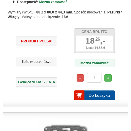
Dostępność:
Można zamawiać
Wymiary (W/S/G):
88,2 x 80,0 x 44,3 mm
, Sposób mocowania:
Pazurki /
Wkręty
, Maksymalne obciążenie:
16A
CENA BRUTTO
18
,-
26
PRODUKT POLSKI
Netto 14.85zł
Ilośc w opak.: 1szt.
Można zamawiać
GWARANCJA: 2 LATA
Do koszyka