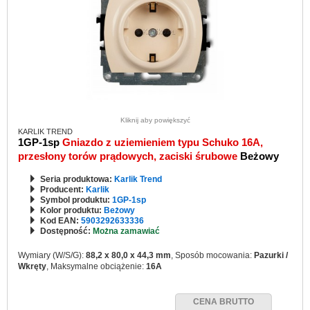
Kliknij aby powiększyć
KARLIK TREND
1GP-1sp
Gniazdo z uziemieniem typu Schuko 16A,
przesłony torów prądowych, zaciski śrubowe
Beżowy
Seria produktowa:
Karlik Trend
Producent:
Karlik
Symbol produktu:
1GP-1sp
Kolor produktu:
Beżowy
Kod EAN:
5903292633336
Dostępność:
Można zamawiać
Wymiary (W/S/G):
88,2 x 80,0 x 44,3 mm
, Sposób mocowania:
Pazurki /
Wkręty
, Maksymalne obciążenie:
16A
CENA BRUTTO