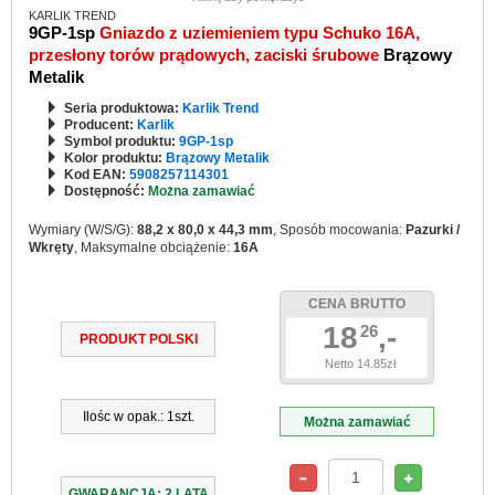
KARLIK TREND
9GP-1sp
Gniazdo z uziemieniem typu Schuko 16A,
przesłony torów prądowych, zaciski śrubowe
Brązowy
Metalik
Seria produktowa:
Karlik Trend
Producent:
Karlik
Symbol produktu:
9GP-1sp
Kolor produktu:
Brązowy Metalik
Kod EAN:
5908257114301
Dostępność:
Można zamawiać
Wymiary (W/S/G):
88,2 x 80,0 x 44,3 mm
, Sposób mocowania:
Pazurki /
Wkręty
, Maksymalne obciążenie:
16A
CENA BRUTTO
18
,-
26
PRODUKT POLSKI
Netto 14.85zł
Ilośc w opak.: 1szt.
Można zamawiać
GWARANCJA: 2 LATA