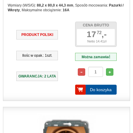
Wymiary (W/S/G):
88,2 x 80,0 x 44,3 mm
, Sposób mocowania:
Pazurki /
Wkręty
, Maksymalne obciążenie:
16A
CENA BRUTTO
17
,-
72
PRODUKT POLSKI
Netto 14.41zł
Ilośc w opak.: 1szt.
Można zamawiać
GWARANCJA: 2 LATA
Do koszyka