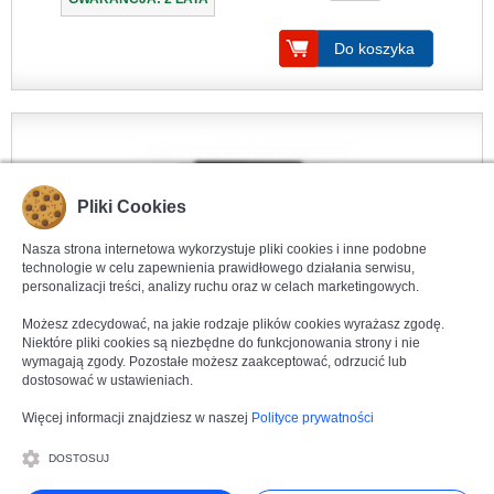
Do koszyka
Pliki Cookies
Nasza strona internetowa wykorzystuje pliki cookies i inne podobne
technologie w celu zapewnienia prawidłowego działania serwisu,
personalizacji treści, analizy ruchu oraz w celach marketingowych.
Możesz zdecydować, na jakie rodzaje plików cookies wyrażasz zgodę.
Niektóre pliki cookies są niezbędne do funkcjonowania strony i nie
wymagają zgody. Pozostałe możesz zaakceptować, odrzucić lub
dostosować w ustawieniach.
Kliknij aby powiększyć
KARLIK TREND
Więcej informacji znajdziesz w naszej
Polityce prywatności
11GP-1sp
Gniazdo z uziemieniem typu Schuko 16A,
przesłony torów prądowych, zaciski śrubowe
Grafitowy
DOSTOSUJ
Seria produktowa:
Karlik Trend