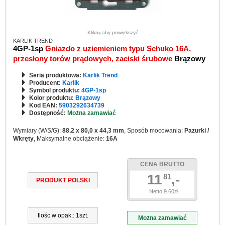
Kliknij aby powiększyć
KARLIK TREND
4GP-1sp
Gniazdo z uziemieniem typu Schuko 16A,
przesłony torów prądowych, zaciski śrubowe
Brązowy
Seria produktowa:
Karlik Trend
Producent:
Karlik
Symbol produktu:
4GP-1sp
Kolor produktu:
Brązowy
Kod EAN:
5903292634739
Dostępność:
Można zamawiać
Wymiary (W/S/G):
88,2 x 80,0 x 44,3 mm
, Sposób mocowania:
Pazurki /
Wkręty
, Maksymalne obciążenie:
16A
CENA BRUTTO
11
,-
81
PRODUKT POLSKI
Netto 9.60zł
Ilośc w opak.: 1szt.
Można zamawiać