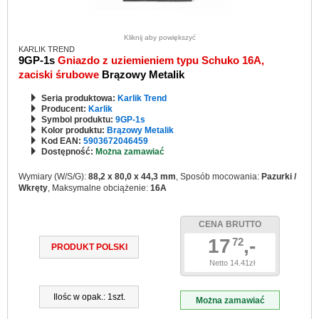
Kliknij aby powiększyć
KARLIK TREND
9GP-1s
Gniazdo z uziemieniem typu Schuko 16A,
zaciski śrubowe
Brązowy Metalik
Seria produktowa:
Karlik Trend
Producent:
Karlik
Symbol produktu:
9GP-1s
Kolor produktu:
Brązowy Metalik
Kod EAN:
5903672046459
Dostępność:
Można zamawiać
Wymiary (W/S/G):
88,2 x 80,0 x 44,3 mm
, Sposób mocowania:
Pazurki /
Wkręty
, Maksymalne obciążenie:
16A
CENA BRUTTO
17
,-
72
PRODUKT POLSKI
Netto 14.41zł
Ilośc w opak.: 1szt.
Można zamawiać