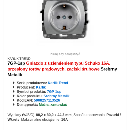
Kliknij aby powiększyć
KARLIK TREND
7GP-1sp
Gniazdo z uziemieniem typu Schuko 16A,
przesłony torów prądowych, zaciski śrubowe
Srebrny
Metalik
Seria produktowa:
Karlik Trend
Producent:
Karlik
Symbol produktu:
7GP-1sp
Kolor produktu:
Srebrny Metalik
Kod EAN:
5908257113526
Dostępność:
Można zamawiać
Wymiary (W/S/G):
88,2 x 80,0 x 44,3 mm
, Sposób mocowania:
Pazurki /
Wkręty
, Maksymalne obciążenie:
16A