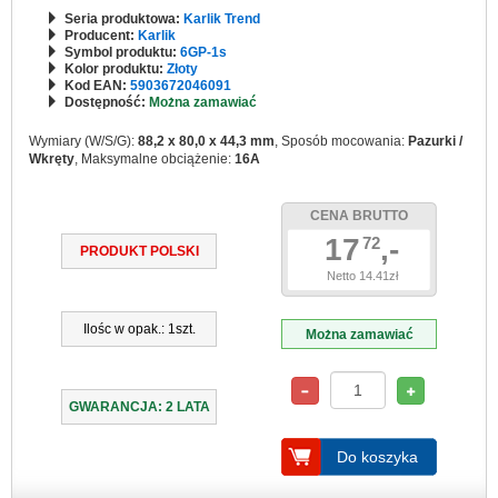
Seria produktowa:
Karlik Trend
Producent:
Karlik
Symbol produktu:
6GP-1s
Kolor produktu:
Złoty
Kod EAN:
5903672046091
Dostępność:
Można zamawiać
Wymiary (W/S/G):
88,2 x 80,0 x 44,3 mm
, Sposób mocowania:
Pazurki /
Wkręty
, Maksymalne obciążenie:
16A
CENA BRUTTO
17
,-
72
PRODUKT POLSKI
Netto 14.41zł
Ilośc w opak.: 1szt.
Można zamawiać
GWARANCJA: 2 LATA
Do koszyka