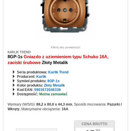
Kliknij aby powiększyć
KARLIK TREND
8GP-1s
Gniazdo z uziemieniem typu Schuko 16A,
zaciski śrubowe
Złoty Metalik
Seria produktowa:
Karlik Trend
Producent:
Karlik
Symbol produktu:
8GP-1s
Kolor produktu:
Złoty Metalik
Kod EAN:
5903672046336
Dostępność:
Można zamawiać
Wymiary (W/S/G):
88,2 x 80,0 x 44,3 mm
, Sposób mocowania:
Pazurki /
Wkręty
, Maksymalne obciążenie:
16A
CENA BRUTTO