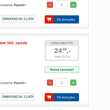
ocowania:
Pazurki /
GWARANCJA: 2 LATA
Do koszyka
em 16A, zaciski
CENA BRUTTO
24
,-
68
Netto 20.07zł
Można zamawiać
ocowania:
Pazurki /
GWARANCJA: 2 LATA
Do koszyka