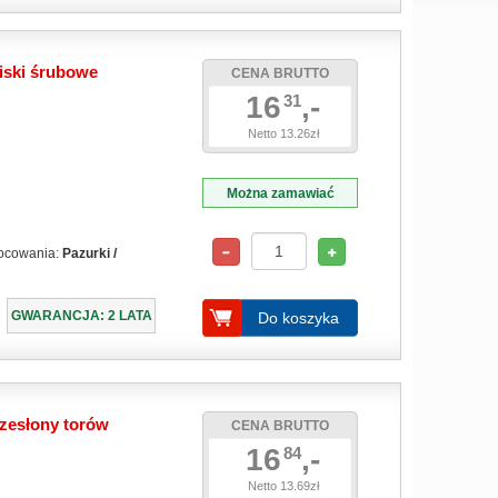
iski śrubowe
CENA BRUTTO
16
,-
31
Netto 13.26zł
Można zamawiać
ocowania:
Pazurki /
GWARANCJA: 2 LATA
Do koszyka
rzesłony torów
CENA BRUTTO
16
,-
84
Netto 13.69zł