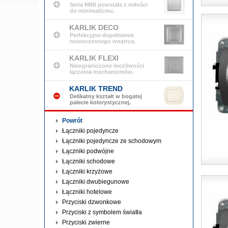
Seria MINI powstała z miłości
do minimalizmu.
KARLIK DECO
Perfekcyjne dopełnienie
nowoczesnego wnętrza.
KARLIK FLEXI
Nieograniczone możliwości
łączenia mechanizmów.
KARLIK TREND
Delikatny kształt w bogatej
palecie kolorystycznej.
Powrót
Łączniki pojedyncze
Łączniki pojedyncze ze schodowym
Łączniki podwójne
Łączniki schodowe
Łączniki krzyżowe
Łączniki dwubiegunowe
Łączniki hotelowe
Przyciski dzwonkowe
Przyciski z symbolem światła
Przyciski zwierne