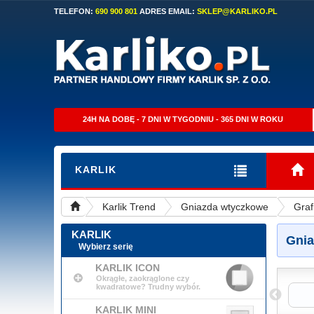
TELEFON:
690 900 801
ADRES EMAIL:
SKLEP@KARLIKO.PL
24H NA DOBĘ - 7 DNI W TYGODNIU - 365 DNI W ROKU
KARLIK
Karlik Trend
Gniazda wtyczkowe
Graf
KARLIK
Gnia
Wybierz serię
KARLIK ICON
Okrągłe, zaokrąglone czy
kwadratowe? Trudny wybór.
alik
Brązowy Metalik
Grafitowy
KARLIK MINI