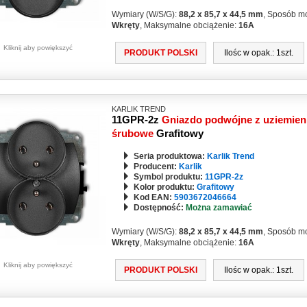
Wymiary (W/S/G):
88,2 x 85,7 x 44,5 mm
, Sposób m
Wkręty
, Maksymalne obciążenie:
16A
Kliknij aby powiększyć
PRODUKT POLSKI
Ilośc w opak.: 1szt.
KARLIK TREND
11GPR-2z
Gniazdo podwójne z uziemieni
śrubowe
Grafitowy
Seria produktowa:
Karlik Trend
Producent:
Karlik
Symbol produktu:
11GPR-2z
Kolor produktu:
Grafitowy
Kod EAN:
5903672046664
Dostępność:
Można zamawiać
Wymiary (W/S/G):
88,2 x 85,7 x 44,5 mm
, Sposób m
Wkręty
, Maksymalne obciążenie:
16A
Kliknij aby powiększyć
PRODUKT POLSKI
Ilośc w opak.: 1szt.