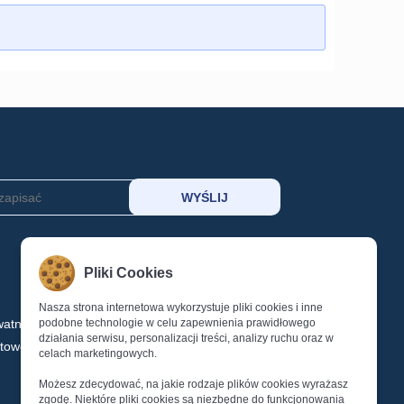
MOJE KONTO
Pliki Cookies
KOSZYK
SCHOWEK
Nasza strona internetowa wykorzystuje pliki cookies i inne
watności
podobne technologie w celu zapewnienia prawidłowego
LOGOWANIE
działania serwisu, personalizacji treści, analizy ruchu oraz w
ktowe
REJESTRACJA
celach marketingowych.
Reset Hasła
Możesz zdecydować, na jakie rodzaje plików cookies wyrażasz
zgodę. Niektóre pliki cookies są niezbędne do funkcjonowania