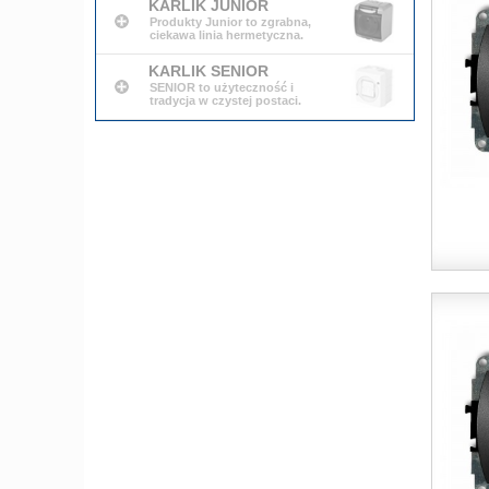
KARLIK JUNIOR
Produkty Junior to zgrabna,
ciekawa linia hermetyczna.
KARLIK SENIOR
SENIOR to użyteczność i
tradycja w czystej postaci.