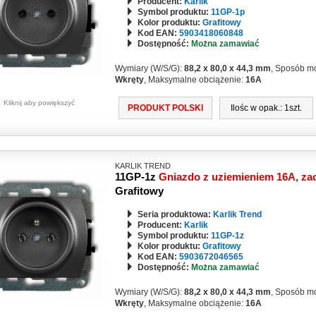
Producent:
Karlik
Symbol produktu:
11GP-1p
Kolor produktu:
Grafitowy
Kod EAN:
5903418060848
Dostępność:
Można zamawiać
Wymiary (W/S/G):
88,2 x 80,0 x 44,3 mm
, Sposób m
Wkręty
, Maksymalne obciążenie:
16A
Kliknij aby powiększyć
PRODUKT POLSKI
Ilośc w opak.: 1szt.
KARLIK TREND
11GP-1z
Gniazdo z uziemieniem 16A, za
Grafitowy
Seria produktowa:
Karlik Trend
Producent:
Karlik
Symbol produktu:
11GP-1z
Kolor produktu:
Grafitowy
Kod EAN:
5903672046565
Dostępność:
Można zamawiać
Wymiary (W/S/G):
88,2 x 80,0 x 44,3 mm
, Sposób m
Wkręty
, Maksymalne obciążenie:
16A