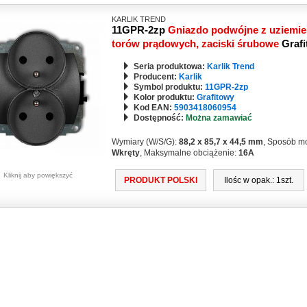
KARLIK TREND
11GPR-2zp
Gniazdo podwójne z uziemie
torów prądowych, zaciski śrubowe
Graf
Seria produktowa:
Karlik Trend
Producent:
Karlik
Symbol produktu:
11GPR-2zp
Kolor produktu:
Grafitowy
Kod EAN:
5903418060954
Dostępność:
Można zamawiać
Wymiary (W/S/G):
88,2 x 85,7 x 44,5 mm
, Sposób m
Wkręty
, Maksymalne obciążenie:
16A
Kliknij aby powiększyć
PRODUKT POLSKI
Ilośc w opak.: 1szt.