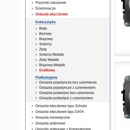
Przyciski żaluzjowe
Ściemniacze
Gniazda wtyczkowe
Kolorystyka
Biały
Beżowy
Brązowy
Srebrny
Złoty
Srebrny Metalik
Złoty Metalik
Brązowy Metalik
Grafitowy
Podkategorie
Gniazda pojedyncze bez uziemienia
Gniazda pojedyncze z uziemieniem
Gniazda podwójne bez uziemienia
Gniazda podwójne z uziemieniem
Gniazda wtyczkowe typu Schuko
Gniazda wtyczkowe typu DATA
Gniazda hermetyczne
Gniazda antenowe
Gniazda antenowe + Komputerowe