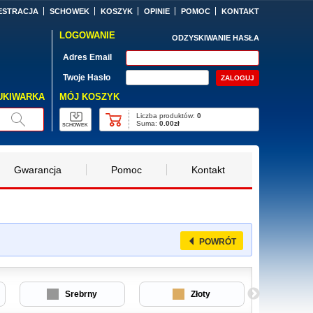
ESTRACJA
SCHOWEK
KOSZYK
OPINIE
POMOC
KONTAKT
LOGOWANIE
ODZYSKIWANIE HASŁA
Adres Email
Twoje Hasło
MÓJ KOSZYK
UKIWARKA
Liczba produktów:
0
Suma:
0.00zł
SCHOWEK
Gwarancja
Pomoc
Kontakt
POWRÓT
Srebrny
Złoty
Srebrn