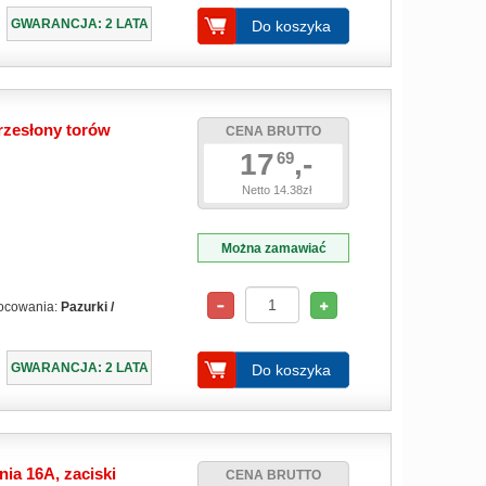
GWARANCJA: 2 LATA
Do koszyka
rzesłony torów
CENA BRUTTO
17
,-
69
Netto 14.38zł
Można zamawiać
ocowania:
Pazurki /
GWARANCJA: 2 LATA
Do koszyka
ia 16A, zaciski
CENA BRUTTO