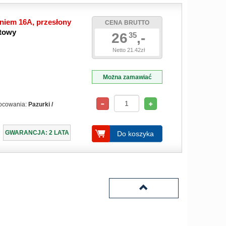
niem 16A, przesłony
CENA BRUTTO
itowy
26
,-
35
Netto 21.42zł
Można zamawiać
ocowania:
Pazurki /
GWARANCJA: 2 LATA
Do koszyka