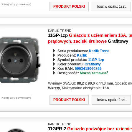
Kliknij aby powiększyć
PRODUKT POLSKI
Ilośc w opak.: 1szt.
KARLIK TREND
11GP-1zp
Gniazdo z uziemieniem 16A, p
prądowych, zaciski śrubowe
Grafitowy
Seria produktowa:
Karlik Trend
Producent:
Karlik
Symbol produktu:
11GP-1zp
Kolor produktu:
Grafitowy
Kod EAN:
5903418060855
Dostępność:
Można zamawiać
Wymiary (W/S/G):
88,2 x 80,0 x 44,3 mm
, Sposób m
Wkręty
, Maksymalne obciążenie:
16A
Kliknij aby powiększyć
PRODUKT POLSKI
Ilośc w opak.: 1szt.
KARLIK TREND
11GPR-2
Gniazdo podwójne bez uziemien