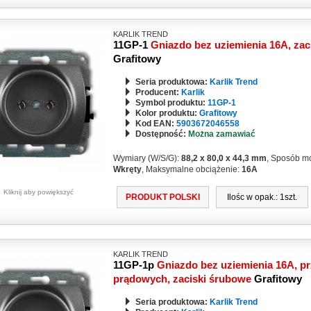
KARLIK TREND
11GP-1
Gniazdo bez uziemienia 16A, zac
Grafitowy
Seria produktowa:
Karlik Trend
Producent:
Karlik
Symbol produktu:
11GP-1
Kolor produktu:
Grafitowy
Kod EAN:
5903672046558
Dostępność:
Można zamawiać
Wymiary (W/S/G):
88,2 x 80,0 x 44,3 mm
, Sposób m
Wkręty
, Maksymalne obciążenie:
16A
Kliknij aby powiększyć
PRODUKT POLSKI
Ilośc w opak.: 1szt.
KARLIK TREND
11GP-1p
Gniazdo bez uziemienia 16A, p
prądowych, zaciski śrubowe
Grafitowy
Seria produktowa:
Karlik Trend