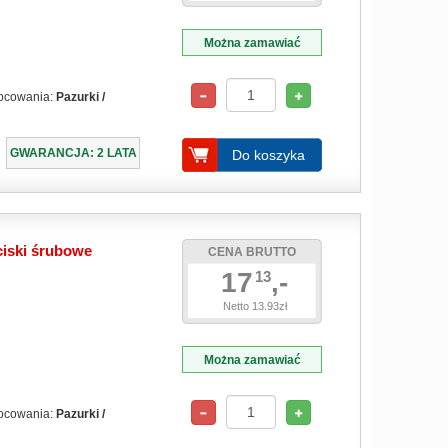
Można zamawiać
ocowania:
Pazurki /
GWARANCJA: 2 LATA
Do koszyka
ciski śrubowe
CENA BRUTTO
17
,-
13
Netto 13.93zł
Można zamawiać
ocowania:
Pazurki /