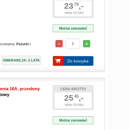
23
,-
79
Netto 19.34zł
Można zamawiać
ocowania:
Pazurki /
GWARANCJA: 2 LATA
Do koszyka
enia 16A, przesłony
CENA BRUTTO
itowy
25
,-
45
Netto 20.69zł
Można zamawiać