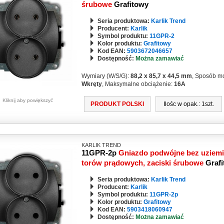
śrubowe
Grafitowy
Seria produktowa:
Karlik Trend
Producent:
Karlik
Symbol produktu:
11GPR-2
Kolor produktu:
Grafitowy
Kod EAN:
5903672046657
Dostępność:
Można zamawiać
Wymiary (W/S/G):
88,2 x 85,7 x 44,5 mm
, Sposób m
Wkręty
, Maksymalne obciążenie:
16A
Kliknij aby powiększyć
PRODUKT POLSKI
Ilośc w opak.: 1szt.
KARLIK TREND
11GPR-2p
Gniazdo podwójne bez uziemi
torów prądowych, zaciski śrubowe
Graf
Seria produktowa:
Karlik Trend
Producent:
Karlik
Symbol produktu:
11GPR-2p
Kolor produktu:
Grafitowy
Kod EAN:
5903418060947
Dostępność:
Można zamawiać