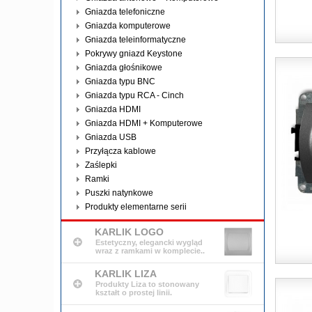
Gniazda telefoniczne
Gniazda komputerowe
Gniazda teleinformatyczne
Pokrywy gniazd Keystone
Gniazda głośnikowe
Gniazda typu BNC
Gniazda typu RCA - Cinch
Gniazda HDMI
Gniazda HDMI + Komputerowe
Gniazda USB
Przyłącza kablowe
Zaślepki
Ramki
Puszki natynkowe
Produkty elementarne serii
KARLIK LOGO
Estetyczny, elegancki wygląd
wraz z ramkami w komplecie..
KARLIK LIZA
Produkty Liza to stonowany
kształt o prostej linii.