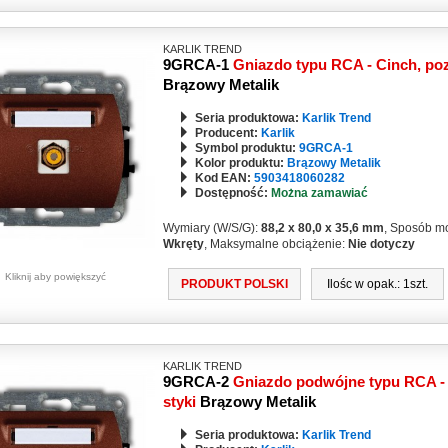
KARLIK TREND
9GRCA-1
Gniazdo typu RCA - Cinch, poz
Brązowy Metalik
Seria produktowa:
Karlik Trend
Producent:
Karlik
Symbol produktu:
9GRCA-1
Kolor produktu:
Brązowy Metalik
Kod EAN:
5903418060282
Dostępność:
Można zamawiać
Wymiary (W/S/G):
88,2 x 80,0 x 35,6 mm
, Sposób m
Wkręty
, Maksymalne obciążenie:
Nie dotyczy
Kliknij aby powiększyć
PRODUKT POLSKI
Ilośc w opak.: 1szt.
KARLIK TREND
9GRCA-2
Gniazdo podwójne typu RCA - 
styki
Brązowy Metalik
Seria produktowa:
Karlik Trend