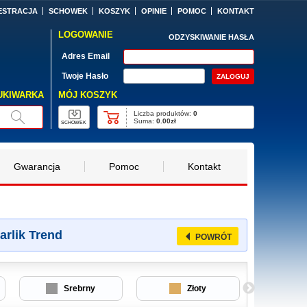
ESTRACJA
SCHOWEK
KOSZYK
OPINIE
POMOC
KONTAKT
LOGOWANIE
ODZYSKIWANIE HASŁA
Adres Email
Twoje Hasło
MÓJ KOSZYK
UKIWARKA
Liczba produktów:
0
Suma:
0.00zł
SCHOWEK
Gwarancja
Pomoc
Kontakt
arlik Trend
POWRÓT
Srebrny
Złoty
Srebrn