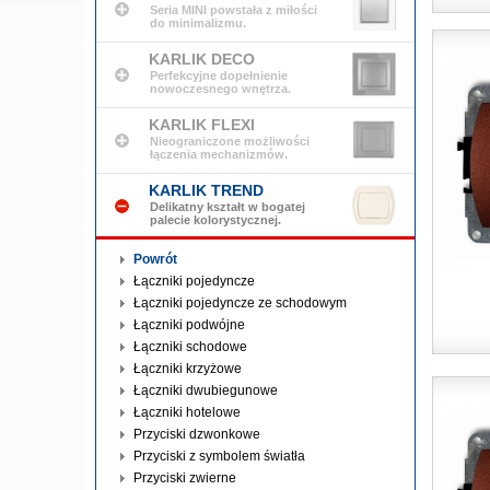
Seria MINI powstała z miłości
do minimalizmu.
KARLIK DECO
Perfekcyjne dopełnienie
nowoczesnego wnętrza.
KARLIK FLEXI
Nieograniczone możliwości
łączenia mechanizmów.
KARLIK TREND
Delikatny kształt w bogatej
palecie kolorystycznej.
Powrót
Łączniki pojedyncze
Łączniki pojedyncze ze schodowym
Łączniki podwójne
Łączniki schodowe
Łączniki krzyżowe
Łączniki dwubiegunowe
Łączniki hotelowe
Przyciski dzwonkowe
Przyciski z symbolem światła
Przyciski zwierne