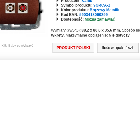
Producent:
Karlik
Symbol produktu:
9GRCA-2
Kolor produktu:
Brązowy Metalik
Kod EAN:
5903418060299
Dostępność:
Można zamawiać
Wymiary (W/S/G):
88,2 x 80,0 x 35,6 mm
, Sposób m
Wkręty
, Maksymalne obciążenie:
Nie dotyczy
Kliknij aby powiększyć
PRODUKT POLSKI
Ilośc w opak.: 1szt.