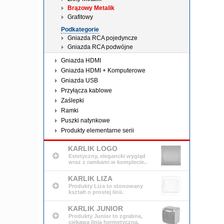
Brązowy Metalik
Grafitowy
Podkategorie
Gniazda RCA pojedyncze
Gniazda RCA podwójne
Gniazda HDMI
Gniazda HDMI + Komputerowe
Gniazda USB
Przyłącza kablowe
Zaślepki
Ramki
Puszki natynkowe
Produkty elementarne serii
KARLIK LOGO
Estetyczny, elegancki wygląd
wraz z ramkami w komplecie..
KARLIK LIZA
Produkty Liza to stonowany
kształt o prostej linii.
KARLIK JUNIOR
Produkty Junior to zgrabna,
ciekawa linia hermetyczna.