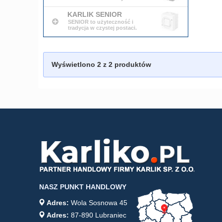
KARLIK SENIOR
SENIOR to użyteczność i
tradycja w czystej postaci.
Wyświetlono
2
z 2 produktów
NASZ PUNKT HANDLOWY
Adres:
Wola Sosnowa 45
Adres:
87-890 Lubraniec