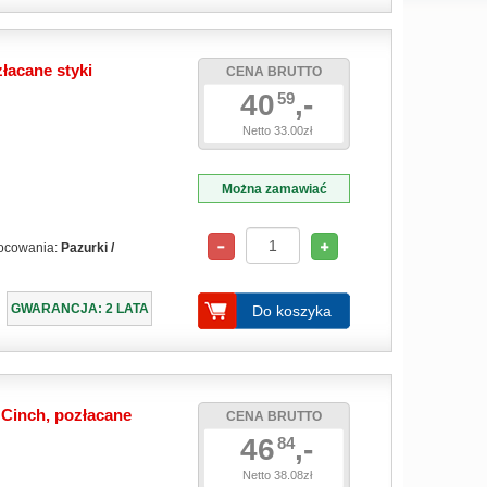
łacane styki
CENA BRUTTO
40
,-
59
Netto 33.00zł
Można zamawiać
ocowania:
Pazurki /
GWARANCJA: 2 LATA
Do koszyka
Cinch, pozłacane
CENA BRUTTO
46
,-
84
Netto 38.08zł