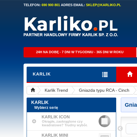
TELEFON:
690 900 801
ADRES EMAIL:
SKLEP@KARLIKO.PL
24H NA DOBĘ - 7 DNI W TYGODNIU - 365 DNI W ROKU
KARLIK
Karlik Trend
Gniazda typu RCA - Cinch
KARLIK
Gnia
Wybierz serię
KARLIK ICON
Okrągłe, zaokrąglone czy
kwadratowe? Trudny wybór.
alik
Brązowy Metalik
Grafitowy
KARLIK MINI