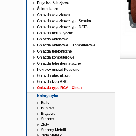
Przyciski żaluzjowe
Ściemniacze
Gniazda wtyczkowe
Gniazda wtyczkowe typu Schuko
Gniazda wtyczkowe typu DATA
Gniazda hermetyczne
Gniazda antenowe
Gniazda antenowe + Komputerowe
Gniazda telefoniczne
Gniazda komputerowe
Gniazda teleinformatyczne
Pokrywy gniazd Keystone
Gniazda głośnikowe
Gniazda typu BNC
Gniazda typu RCA - Cinch
Kolorystyka
Biały
Beżowy
Brązowy
Srebrny
Złoty
Srebrny Metalik
Złoty Metalik