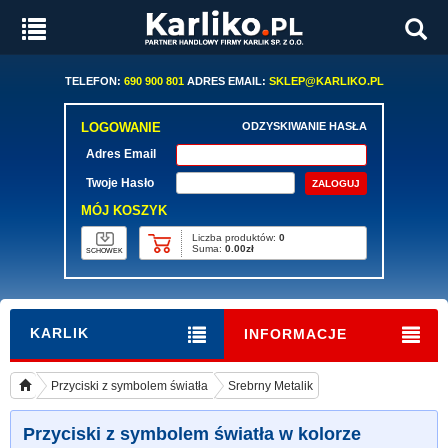
TELEFON:
690 900 801
ADRES EMAIL:
SKLEP@KARLIKO.PL
LOGOWANIE
ODZYSKIWANIE HASŁA
Adres Email
Twoje Hasło
MÓJ KOSZYK
Liczba produktów:
0
Suma:
0.00zł
SCHOWEK
KARLIK
INFORMACJE
Przyciski z symbolem światła
Srebrny Metalik
Przyciski z symbolem światła w kolorze