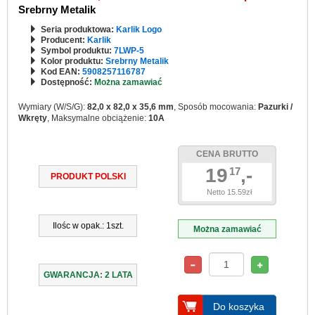
Srebrny Metalik
Seria produktowa:
Karlik Logo
Producent:
Karlik
Symbol produktu:
7LWP-5
Kolor produktu:
Srebrny Metalik
Kod EAN:
5908257116787
Dostępność:
Można zamawiać
Wymiary (W/S/G):
82,0 x 82,0 x 35,6 mm
, Sposób mocowania:
Pazurki /
Wkręty
, Maksymalne obciążenie:
10A
CENA BRUTTO
19
,-
17
PRODUKT POLSKI
Netto 15.59zł
Ilośc w opak.: 1szt.
Można zamawiać
GWARANCJA: 2 LATA
Do koszyka