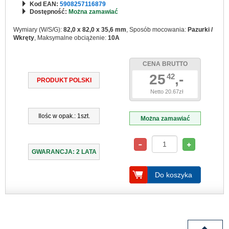
Kod EAN:
5908257116879
Dostępność:
Można zamawiać
Wymiary (W/S/G):
82,0 x 82,0 x 35,6 mm
, Sposób mocowania:
Pazurki /
Wkręty
, Maksymalne obciążenie:
10A
CENA BRUTTO
25
,-
42
PRODUKT POLSKI
Netto 20.67zł
Ilośc w opak.: 1szt.
Można zamawiać
GWARANCJA: 2 LATA
Do koszyka