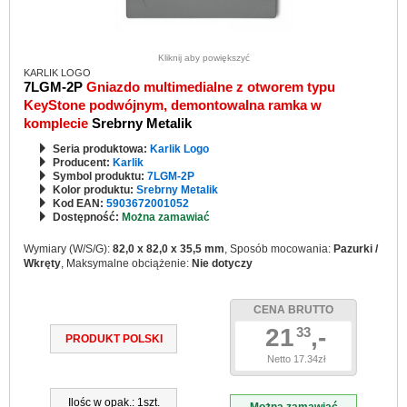
Kliknij aby powiększyć
KARLIK LOGO
7LGM-2P
Gniazdo multimedialne z otworem typu
KeyStone podwójnym, demontowalna ramka w
komplecie
Srebrny Metalik
Seria produktowa:
Karlik Logo
Producent:
Karlik
Symbol produktu:
7LGM-2P
Kolor produktu:
Srebrny Metalik
Kod EAN:
5903672001052
Dostępność:
Można zamawiać
Wymiary (W/S/G):
82,0 x 82,0 x 35,5 mm
, Sposób mocowania:
Pazurki /
Wkręty
, Maksymalne obciążenie:
Nie dotyczy
CENA BRUTTO
21
,-
33
PRODUKT POLSKI
Netto 17.34zł
Ilośc w opak.: 1szt.