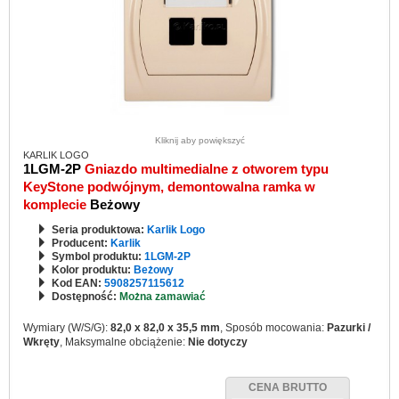
Kliknij aby powiększyć
KARLIK LOGO
1LGM-2P
Gniazdo multimedialne z otworem typu
KeyStone podwójnym, demontowalna ramka w
komplecie
Beżowy
Seria produktowa:
Karlik Logo
Producent:
Karlik
Symbol produktu:
1LGM-2P
Kolor produktu:
Beżowy
Kod EAN:
5908257115612
Dostępność:
Można zamawiać
Wymiary (W/S/G):
82,0 x 82,0 x 35,5 mm
, Sposób mocowania:
Pazurki /
Wkręty
, Maksymalne obciążenie:
Nie dotyczy
CENA BRUTTO