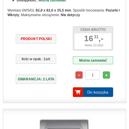
Dostępność:
Można zamawiać
Wymiary (W/S/G):
82,0 x 82,0 x 35,5 mm
, Sposób mocowania:
Pazurki /
Wkręty
, Maksymalne obciążenie:
Nie dotyczy
CENA BRUTTO
16
,-
31
PRODUKT POLSKI
Netto 13.26zł
Ilośc w opak.: 1szt.
Można zamawiać
GWARANCJA: 2 LATA
Do koszyka