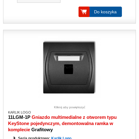
Do koszyka
Kliknij aby powiększyć
KARLIK LOGO
11LGM-1P
Gniazdo multimedialne z otworem typu
KeyStone pojedynczym, demontowalna ramka w
komplecie
Grafitowy
Seria produktowa:
Karlik Logo