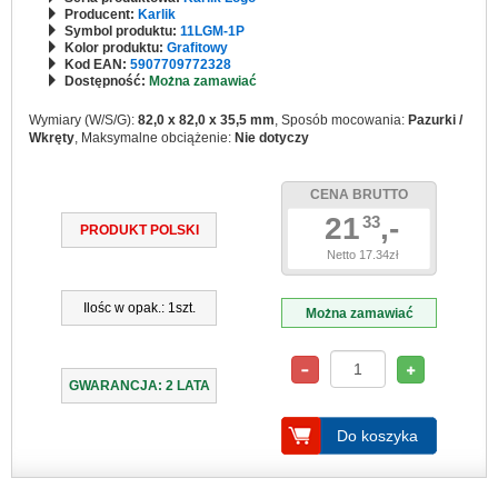
Producent:
Karlik
Symbol produktu:
11LGM-1P
Kolor produktu:
Grafitowy
Kod EAN:
5907709772328
Dostępność:
Można zamawiać
Wymiary (W/S/G):
82,0 x 82,0 x 35,5 mm
, Sposób mocowania:
Pazurki /
Wkręty
, Maksymalne obciążenie:
Nie dotyczy
CENA BRUTTO
21
,-
33
PRODUKT POLSKI
Netto 17.34zł
Ilośc w opak.: 1szt.
Można zamawiać
GWARANCJA: 2 LATA
Do koszyka