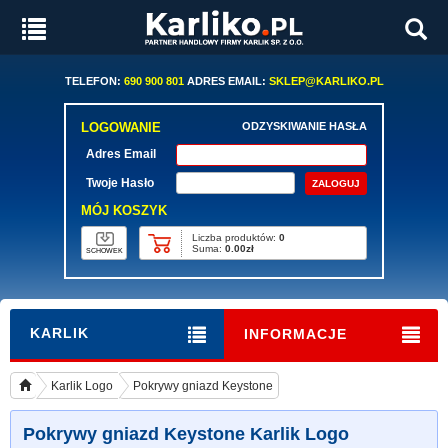
TELEFON:
690 900 801
ADRES EMAIL:
SKLEP@KARLIKO.PL
LOGOWANIE
ODZYSKIWANIE HASŁA
Adres Email
Twoje Hasło
MÓJ KOSZYK
Liczba produktów:
0
Suma:
0.00zł
SCHOWEK
KARLIK
INFORMACJE
Karlik Logo
Pokrywy gniazd Keystone
Pokrywy gniazd Keystone Karlik Logo