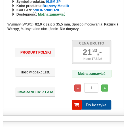
Symbol produktu:
9LGM-2P
Kolor produktu:
Brązowy Metalik
Kod EAN:
5903672001328
Dostępność:
Można zamawiać
Wymiary (W/S/G):
82,0 x 82,0 x 35,5 mm
, Sposób mocowania:
Pazurki /
Wkręty
, Maksymalne obciążenie:
Nie dotyczy
CENA BRUTTO
21
,-
33
PRODUKT POLSKI
Netto 17.34zł
Ilośc w opak.: 1szt.
Można zamawiać
GWARANCJA: 2 LATA
Do koszyka