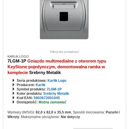
Kliknij aby powiększyć
KARLIK LOGO
7LGM-1P
Gniazdo multimedialne z otworem typu
KeyStone pojedynczym, demontowalna ramka w
komplecie
Srebrny Metalik
Seria produktowa:
Karlik Logo
Producent:
Karlik
Symbol produktu:
7LGM-1P
Kolor produktu:
Srebrny Metalik
Kod EAN:
5903672001045
Dostępność:
Można zamawiać
Wymiary (W/S/G):
82,0 x 82,0 x 35,5 mm
, Sposób mocowania:
Pazurki /
Wkręty
, Maksymalne obciążenie:
Nie dotyczy