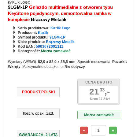
KARLIK LOGO
9LGM-1P
Gniazdo multimedialne z otworem typu
KeyStone pojedynczym, demontowalna ramka w
komplecie
Brązowy Metalik
Seria produktowa:
Karlik Logo
Producent:
Karlik
Symbol produktu:
9LGM-1P
Kolor produktu:
Brązowy Metalik
Kod EAN:
5903672001311
Dostępność:
Można zamawiać
Wymiary (W/S/G):
82,0 x 82,0 x 35,5 mm
, Sposób mocowania:
Pazurki /
Wkręty
, Maksymalne obciążenie:
Nie dotyczy
CENA BRUTTO
21
,-
33
PRODUKT POLSKI
Netto 17.34zł
Ilośc w opak.: 1szt.
Można zamawiać
GWARANCJA: 2 LATA