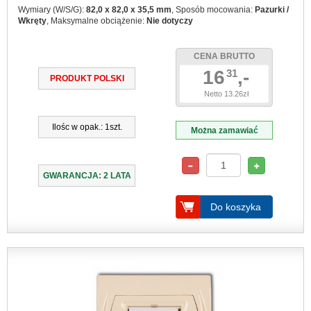
Wymiary (W/S/G):
82,0 x 82,0 x 35,5 mm
, Sposób mocowania:
Pazurki /
Wkręty
, Maksymalne obciążenie:
Nie dotyczy
CENA BRUTTO
16
,-
31
PRODUKT POLSKI
Netto 13.26zł
Ilośc w opak.: 1szt.
Można zamawiać
GWARANCJA: 2 LATA
Do koszyka