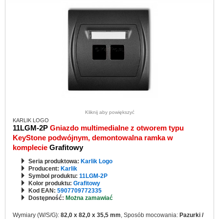
Kliknij aby powiększyć
KARLIK LOGO
11LGM-2P
Gniazdo multimedialne z otworem typu
KeyStone podwójnym, demontowalna ramka w
komplecie
Grafitowy
Seria produktowa:
Karlik Logo
Producent:
Karlik
Symbol produktu:
11LGM-2P
Kolor produktu:
Grafitowy
Kod EAN:
5907709772335
Dostępność:
Można zamawiać
Wymiary (W/S/G):
82,0 x 82,0 x 35,5 mm
, Sposób mocowania:
Pazurki /