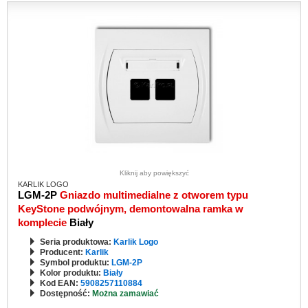
Kliknij aby powiększyć
KARLIK LOGO
LGM-2P
Gniazdo multimedialne z otworem typu
KeyStone podwójnym, demontowalna ramka w
komplecie
Biały
Seria produktowa:
Karlik Logo
Producent:
Karlik
Symbol produktu:
LGM-2P
Kolor produktu:
Biały
Kod EAN:
5908257110884
Dostępność:
Można zamawiać