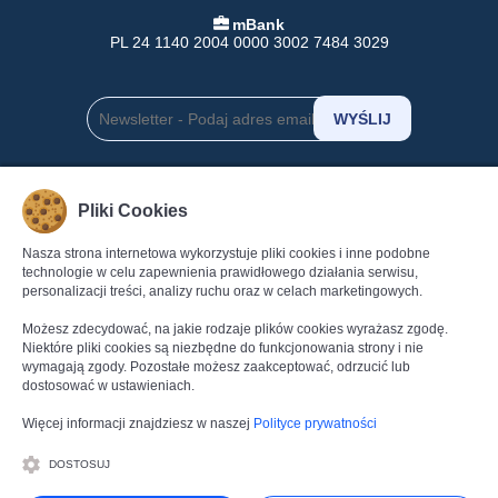
mBank
PL 24 1140 2004 0000 3002 7484 3029
INFORMACJE
POMOC
Pliki Cookies
Formy Płatności
Pomoc
Nasza strona internetowa wykorzystuje pliki cookies i inne podobne
Dostawa
Regulamin
technologie w celu zapewnienia prawidłowego działania serwisu,
Zwroty
Polityka Prywatności
personalizacji treści, analizy ruchu oraz w celach marketingowych.
Gwarancja
Dane kontaktowe
Możesz zdecydować, na jakie rodzaje plików cookies wyrażasz zgodę.
Reklamacje
Kontakt
Niektóre pliki cookies są niezbędne do funkcjonowania strony i nie
wymagają zgody. Pozostałe możesz zaakceptować, odrzucić lub
dostosować w ustawieniach.
Więcej informacji znajdziesz w naszej
Polityce prywatności
DOSTOSUJ