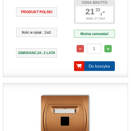
CENA BRUTTO
21
,-
33
PRODUKT POLSKI
Netto 17.34zł
Ilośc w opak.: 1szt.
Można zamawiać
GWARANCJA: 2 LATA
Do koszyka