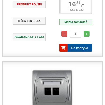
16
,-
31
PRODUKT POLSKI
Netto 13.26zł
Ilośc w opak.: 1szt.
Można zamawiać
GWARANCJA: 2 LATA
Do koszyka