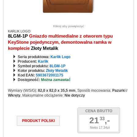
Kliknij aby powiększyć
KARLIK LOGO
8LGM-1P
Gniazdo multimedialne z otworem typu
KeyStone pojedynczym, demontowalna ramka w
komplecie
Złoty Metalik
Seria produktowa:
Karlik Logo
Producent:
Karlik
Symbol produktu:
8LGM-1P
Kolor produktu:
Złoty Metalik
Kod EAN:
5903672001175
Dostępność:
Można zamawiać
Wymiary (W/S/G):
82,0 x 82,0 x 35,5 mm
, Sposób mocowania:
Pazurki /
Wkręty
, Maksymalne obciążenie:
Nie dotyczy
CENA BRUTTO
21
,-
33
PRODUKT POLSKI
Netto 17.34zł