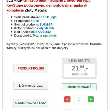
8LGM-2P
Gniazdo multimedialne z otworem typu
KeyStone podwójnym, demontowalna ramka w
komplecie
Złoty Metalik
Seria produktowa:
Karlik Logo
Producent:
Karlik
Symbol produktu:
8LGM-2P
Kolor produktu:
Złoty Metalik
Kod EAN:
5903672001182
Dostępność:
Można zamawiać
Wymiary (W/S/G):
82,0 x 82,0 x 35,5 mm
, Sposób mocowania:
Pazurki /
Wkręty
, Maksymalne obciążenie:
Nie dotyczy
CENA BRUTTO
21
,-
64
PRODUKT POLSKI
Netto 17.59zł
Ilośc w opak.: 1szt.
Można zamawiać
GWARANCJA: 2 LATA