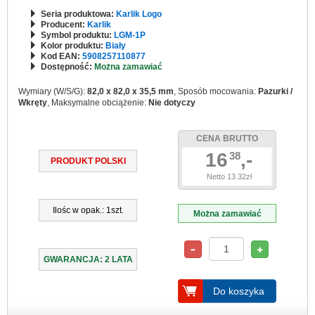
Seria produktowa:
Karlik Logo
Producent:
Karlik
Symbol produktu:
LGM-1P
Kolor produktu:
Biały
Kod EAN:
5908257110877
Dostępność:
Można zamawiać
Wymiary (W/S/G):
82,0 x 82,0 x 35,5 mm
, Sposób mocowania:
Pazurki /
Wkręty
, Maksymalne obciążenie:
Nie dotyczy
CENA BRUTTO
16
,-
38
PRODUKT POLSKI
Netto 13.32zł
Ilośc w opak.: 1szt.
Można zamawiać
GWARANCJA: 2 LATA
Do koszyka