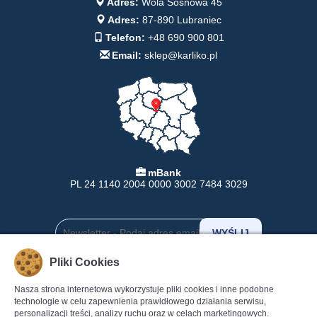
Adres:
Wola Sosnowa 45
Adres:
87-890 Lubraniec
Telefon:
+48 690 900 801
Email:
sklep@karliko.pl
mBank
PL 24 1140 2004 0000 3002 7484 3029
Pliki Cookies
INFORMACJE
POMOC
Nasza strona internetowa wykorzystuje pliki cookies i inne podobne
technologie w celu zapewnienia prawidłowego działania serwisu,
Formy Płatności
Pomoc
personalizacji treści, analizy ruchu oraz w celach marketingowych.