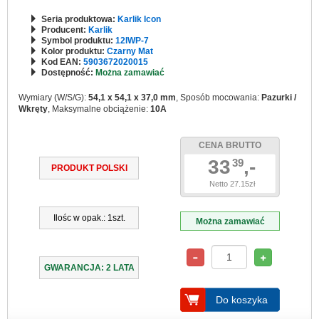
Seria produktowa:
Karlik Icon
Producent:
Karlik
Symbol produktu:
12IWP-7
Kolor produktu:
Czarny Mat
Kod EAN:
5903672020015
Dostępność:
Można zamawiać
Wymiary (W/S/G):
54,1 x 54,1 x 37,0 mm
, Sposób mocowania:
Pazurki /
Wkręty
, Maksymalne obciążenie:
10A
CENA BRUTTO
33
,-
39
PRODUKT POLSKI
Netto 27.15zł
Ilośc w opak.: 1szt.
Można zamawiać
GWARANCJA: 2 LATA
Do koszyka