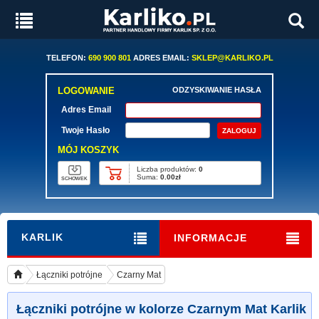
TELEFON:
690 900 801
ADRES EMAIL:
SKLEP@KARLIKO.PL
LOGOWANIE
ODZYSKIWANIE HASŁA
Adres Email
Twoje Hasło
MÓJ KOSZYK
Liczba produktów:
0
Suma:
0.00zł
SCHOWEK
KARLIK
INFORMACJE
Łączniki potrójne
Czarny Mat
Łączniki potrójne w kolorze Czarnym Mat Karlik