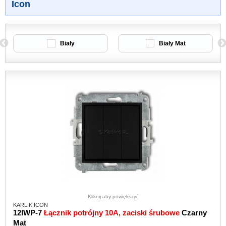
Icon
Biały
Biały Mat
Kliknij aby powiększyć
KARLIK ICON
12IWP-7
Łącznik potrójny 10A, zaciski śrubowe
Czarny
Mat