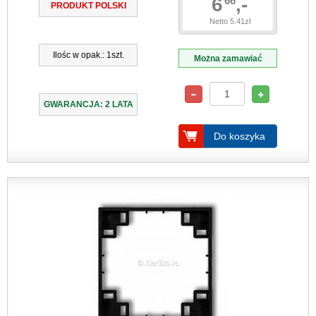
6
,-
66
PRODUKT POLSKI
Netto 5.41zł
Ilośc w opak.: 1szt.
Można zamawiać
GWARANCJA: 2 LATA
Do koszyka