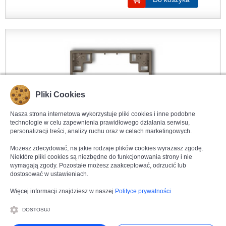
Pliki Cookies
Nasza strona internetowa wykorzystuje pliki cookies i inne podobne
technologie w celu zapewnienia prawidłowego działania serwisu,
personalizacji treści, analizy ruchu oraz w celach marketingowych.
Możesz zdecydować, na jakie rodzaje plików cookies wyrażasz zgodę.
Kliknij aby powiększyć
Niektóre pliki cookies są niezbędne do funkcjonowania strony i nie
KARLIK ICON
wymagają zgody. Pozostałe możesz zaakceptować, odrzucić lub
49IRP-1
Ramka pośrednia
Czekoladowy
dostosować w ustawieniach.
Więcej informacji znajdziesz w naszej
Polityce prywatności
Seria produktowa:
Karlik Icon
Producent:
Karlik
DOSTOSUJ
Symbol produktu:
49IRP-1
Kolor produktu:
Czekoladowy