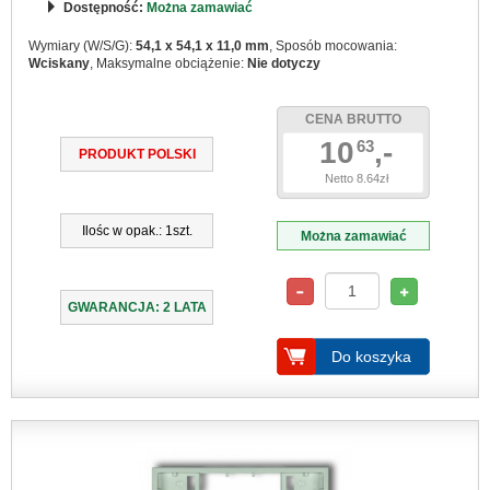
Dostępność:
Można zamawiać
Wymiary (W/S/G):
54,1 x 54,1 x 11,0 mm
, Sposób mocowania:
Wciskany
, Maksymalne obciążenie:
Nie dotyczy
CENA BRUTTO
10
,-
63
PRODUKT POLSKI
Netto 8.64zł
Ilośc w opak.: 1szt.
Można zamawiać
GWARANCJA: 2 LATA
Do koszyka