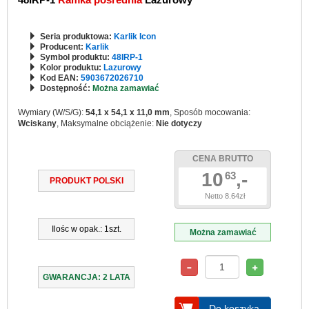
Seria produktowa:
Karlik Icon
Producent:
Karlik
Symbol produktu:
48IRP-1
Kolor produktu:
Lazurowy
Kod EAN:
5903672026710
Dostępność:
Można zamawiać
Wymiary (W/S/G):
54,1 x 54,1 x 11,0 mm
, Sposób mocowania:
Wciskany
, Maksymalne obciążenie:
Nie dotyczy
CENA BRUTTO
10
,-
63
PRODUKT POLSKI
Netto 8.64zł
Ilośc w opak.: 1szt.
Można zamawiać
GWARANCJA: 2 LATA
Do koszyka