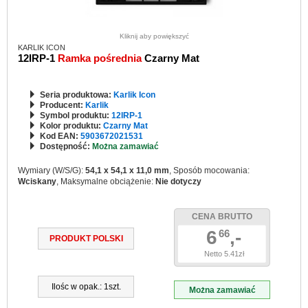
Kliknij aby powiększyć
KARLIK ICON
12IRP-1
Ramka pośrednia
Czarny Mat
Seria produktowa:
Karlik Icon
Producent:
Karlik
Symbol produktu:
12IRP-1
Kolor produktu:
Czarny Mat
Kod EAN:
5903672021531
Dostępność:
Można zamawiać
Wymiary (W/S/G):
54,1 x 54,1 x 11,0 mm
, Sposób mocowania:
Wciskany
, Maksymalne obciążenie:
Nie dotyczy
CENA BRUTTO
6
,-
66
PRODUKT POLSKI
Netto 5.41zł
Ilośc w opak.: 1szt.
Można zamawiać