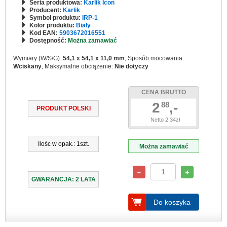
Seria produktowa:
Karlik Icon
Producent:
Karlik
Symbol produktu:
IRP-1
Kolor produktu:
Biały
Kod EAN:
5903672016551
Dostępność:
Można zamawiać
Wymiary (W/S/G):
54,1 x 54,1 x 11,0 mm
, Sposób mocowania:
Wciskany
, Maksymalne obciążenie:
Nie dotyczy
CENA BRUTTO
2
,-
88
PRODUKT POLSKI
Netto 2.34zł
Ilośc w opak.: 1szt.
Można zamawiać
GWARANCJA: 2 LATA
Do koszyka