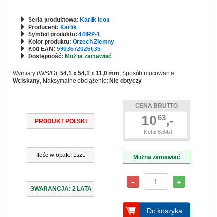
Seria produktowa:
Karlik Icon
Producent:
Karlik
Symbol produktu:
44IRP-1
Kolor produktu:
Orzech Ziemny
Kod EAN:
5903672026635
Dostępność:
Można zamawiać
Wymiary (W/S/G):
54,1 x 54,1 x 11,0 mm
, Sposób mocowania:
Wciskany
, Maksymalne obciążenie:
Nie dotyczy
CENA BRUTTO
10
,-
63
PRODUKT POLSKI
Netto 8.64zł
Ilośc w opak.: 1szt.
Można zamawiać
GWARANCJA: 2 LATA
Do koszyka