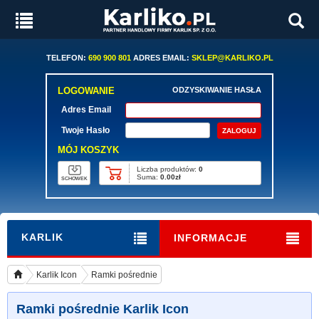
TELEFON:
690 900 801
ADRES EMAIL:
SKLEP@KARLIKO.PL
LOGOWANIE
ODZYSKIWANIE HASŁA
Adres Email
Twoje Hasło
MÓJ KOSZYK
Liczba produktów:
0
Suma:
0.00zł
SCHOWEK
KARLIK
INFORMACJE
Karlik Icon
Ramki pośrednie
Ramki pośrednie Karlik Icon