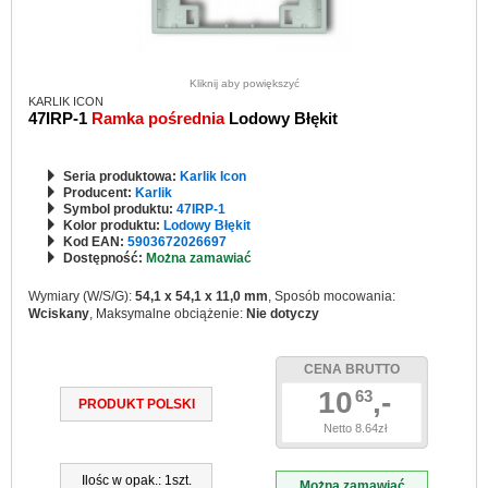
Kliknij aby powiększyć
KARLIK ICON
47IRP-1
Ramka pośrednia
Lodowy Błękit
Seria produktowa:
Karlik Icon
Producent:
Karlik
Symbol produktu:
47IRP-1
Kolor produktu:
Lodowy Błękit
Kod EAN:
5903672026697
Dostępność:
Można zamawiać
Wymiary (W/S/G):
54,1 x 54,1 x 11,0 mm
, Sposób mocowania:
Wciskany
, Maksymalne obciążenie:
Nie dotyczy
CENA BRUTTO
10
,-
63
PRODUKT POLSKI
Netto 8.64zł
Ilośc w opak.: 1szt.
Można zamawiać