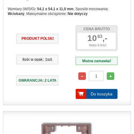
Wymiary (W/S/G):
54,1 x 54,1 x 11,0 mm
, Sposób mocowania:
Wciskany
, Maksymalne obciążenie:
Nie dotyczy
CENA BRUTTO
10
,-
63
PRODUKT POLSKI
Netto 8.64zł
Ilośc w opak.: 1szt.
Można zamawiać
GWARANCJA: 2 LATA
Do koszyka