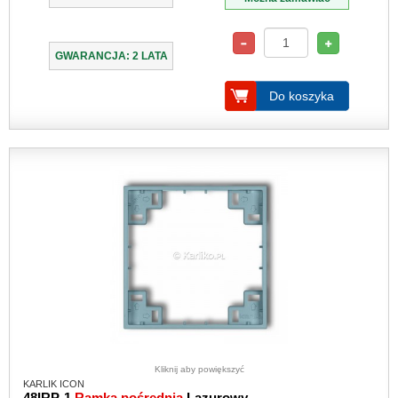
GWARANCJA: 2 LATA
Do koszyka
Kliknij aby powiększyć
KARLIK ICON
48IRP-1
Ramka pośrednia
Lazurowy