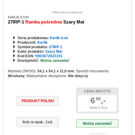
Kliknij aby powiększyć
KARLIK ICON
27IRP-1
Ramka pośrednia
Szary Mat
Seria produktowa:
Karlik Icon
Producent:
Karlik
Symbol produktu:
27IRP-1
Kolor produktu:
Szary Mat
Kod EAN:
5903672023191
Dostępność:
Można zamawiać
Wymiary (W/S/G):
54,1 x 54,1 x 11,0 mm
, Sposób mocowania:
Wciskany
, Maksymalne obciążenie:
Nie dotyczy
CENA BRUTTO
6
,-
66
PRODUKT POLSKI
Netto 5.41zł
Ilośc w opak.: 1szt.
Można zamawiać