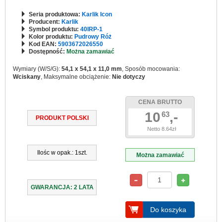
Seria produktowa:
Karlik Icon
Producent:
Karlik
Symbol produktu:
40IRP-1
Kolor produktu:
Pudrowy Róż
Kod EAN:
5903672026550
Dostępność:
Można zamawiać
Wymiary (W/S/G):
54,1 x 54,1 x 11,0 mm
, Sposób mocowania:
Wciskany
, Maksymalne obciążenie:
Nie dotyczy
CENA BRUTTO
10
,-
63
PRODUKT POLSKI
Netto 8.64zł
Ilośc w opak.: 1szt.
Można zamawiać
GWARANCJA: 2 LATA
Do koszyka