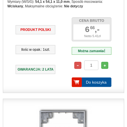
Wymiary (W/S/G):
54,1 x 54,1 x 11,0 mm
, Sposób mocowania:
Wciskany
, Maksymalne obciążenie:
Nie dotyczy
CENA BRUTTO
6
,-
66
PRODUKT POLSKI
Netto 5.41zł
Ilośc w opak.: 1szt.
Można zamawiać
GWARANCJA: 2 LATA
Do koszyka