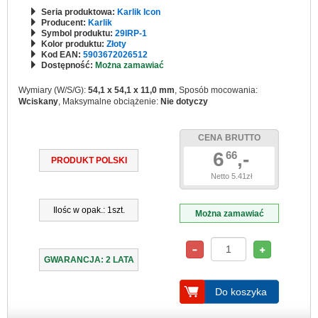
Seria produktowa:
Karlik Icon
Producent:
Karlik
Symbol produktu:
29IRP-1
Kolor produktu:
Złoty
Kod EAN:
5903672026512
Dostępność:
Można zamawiać
Wymiary (W/S/G):
54,1 x 54,1 x 11,0 mm
, Sposób mocowania:
Wciskany
, Maksymalne obciążenie:
Nie dotyczy
CENA BRUTTO
6
,-
66
PRODUKT POLSKI
Netto 5.41zł
Ilośc w opak.: 1szt.
Można zamawiać
GWARANCJA: 2 LATA
Do koszyka