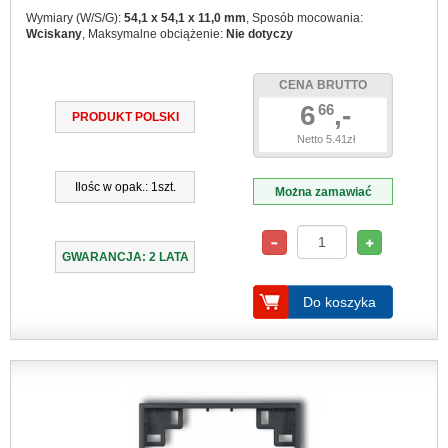
Wymiary (W/S/G):
54,1 x 54,1 x 11,0 mm
, Sposób mocowania:
Wciskany
, Maksymalne obciążenie:
Nie dotyczy
CENA BRUTTO
6
,-
66
PRODUKT POLSKI
Netto 5.41zł
Ilośc w opak.: 1szt.
Można zamawiać
GWARANCJA: 2 LATA
Do koszyka