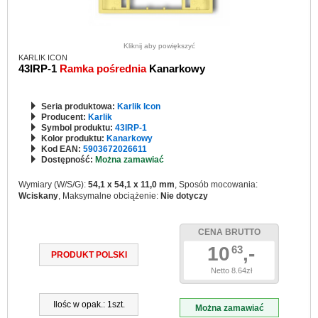
Kliknij aby powiększyć
KARLIK ICON
43IRP-1
Ramka pośrednia
Kanarkowy
Seria produktowa:
Karlik Icon
Producent:
Karlik
Symbol produktu:
43IRP-1
Kolor produktu:
Kanarkowy
Kod EAN:
5903672026611
Dostępność:
Można zamawiać
Wymiary (W/S/G):
54,1 x 54,1 x 11,0 mm
, Sposób mocowania:
Wciskany
, Maksymalne obciążenie:
Nie dotyczy
CENA BRUTTO
10
,-
63
PRODUKT POLSKI
Netto 8.64zł
Ilośc w opak.: 1szt.
Można zamawiać