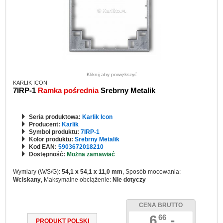
Kliknij aby powiększyć
KARLIK ICON
7IRP-1
Ramka pośrednia
Srebrny Metalik
Seria produktowa:
Karlik Icon
Producent:
Karlik
Symbol produktu:
7IRP-1
Kolor produktu:
Srebrny Metalik
Kod EAN:
5903672018210
Dostępność:
Można zamawiać
Wymiary (W/S/G):
54,1 x 54,1 x 11,0 mm
, Sposób mocowania:
Wciskany
, Maksymalne obciążenie:
Nie dotyczy
CENA BRUTTO
6
,-
66
PRODUKT POLSKI