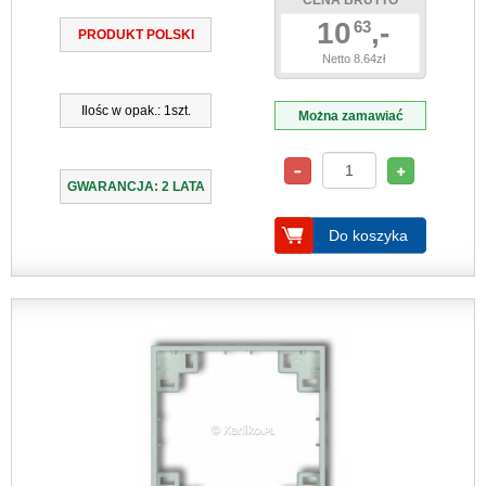
CENA BRUTTO
10
,-
63
PRODUKT POLSKI
Netto 8.64zł
Ilośc w opak.: 1szt.
Można zamawiać
GWARANCJA: 2 LATA
Do koszyka