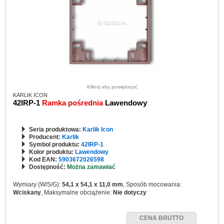
Kliknij aby powiększyć
KARLIK ICON
42IRP-1
Ramka pośrednia
Lawendowy
Seria produktowa:
Karlik Icon
Producent:
Karlik
Symbol produktu:
42IRP-1
Kolor produktu:
Lawendowy
Kod EAN:
5903672026598
Dostępność:
Można zamawiać
Wymiary (W/S/G):
54,1 x 54,1 x 11,0 mm
, Sposób mocowania:
Wciskany
, Maksymalne obciążenie:
Nie dotyczy
CENA BRUTTO