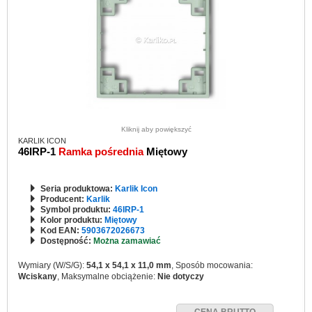
Kliknij aby powiększyć
KARLIK ICON
46IRP-1
Ramka pośrednia
Miętowy
Seria produktowa:
Karlik Icon
Producent:
Karlik
Symbol produktu:
46IRP-1
Kolor produktu:
Miętowy
Kod EAN:
5903672026673
Dostępność:
Można zamawiać
Wymiary (W/S/G):
54,1 x 54,1 x 11,0 mm
, Sposób mocowania:
Wciskany
, Maksymalne obciążenie:
Nie dotyczy