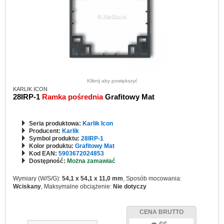
Kliknij aby powiększyć
KARLIK ICON
28IRP-1
Ramka pośrednia
Grafitowy Mat
Seria produktowa:
Karlik Icon
Producent:
Karlik
Symbol produktu:
28IRP-1
Kolor produktu:
Grafitowy Mat
Kod EAN:
5903672024853
Dostępność:
Można zamawiać
Wymiary (W/S/G):
54,1 x 54,1 x 11,0 mm
, Sposób mocowania:
Wciskany
, Maksymalne obciążenie:
Nie dotyczy
CENA BRUTTO