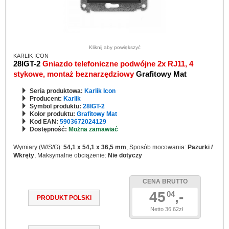
Kliknij aby powiększyć
KARLIK ICON
28IGT-2
Gniazdo telefoniczne podwójne 2x RJ11, 4
stykowe, montaż beznarzędziowy
Grafitowy Mat
Seria produktowa:
Karlik Icon
Producent:
Karlik
Symbol produktu:
28IGT-2
Kolor produktu:
Grafitowy Mat
Kod EAN:
5903672024129
Dostępność:
Można zamawiać
Wymiary (W/S/G):
54,1 x 54,1 x 36,5 mm
, Sposób mocowania:
Pazurki /
Wkręty
, Maksymalne obciążenie:
Nie dotyczy
CENA BRUTTO
45
,-
04
PRODUKT POLSKI
Netto 36.62zł