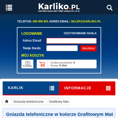
TELEFON:
690 900 801
ADRES EMAIL:
SKLEP@KARLIKO.PL
LOGOWANIE
ODZYSKIWANIE HASŁA
Adres Email
Twoje Hasło
MÓJ KOSZYK
Liczba produktów:
0
Suma:
0.00zł
SCHOWEK
KARLIK
INFORMACJE
Gniazda telefoniczne
Grafitowy Mat
Gniazda telefoniczne w kolorze Grafitowym Mat