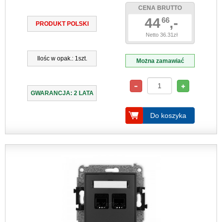
CENA BRUTTO
44
,-
66
PRODUKT POLSKI
Netto 36.31zł
Ilośc w opak.: 1szt.
Można zamawiać
GWARANCJA: 2 LATA
Do koszyka