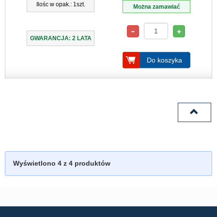
Ilośc w opak.: 1szt.
Można zamawiać
GWARANCJA: 2 LATA
Do koszyka
Wyświetlono
4
z 4 produktów