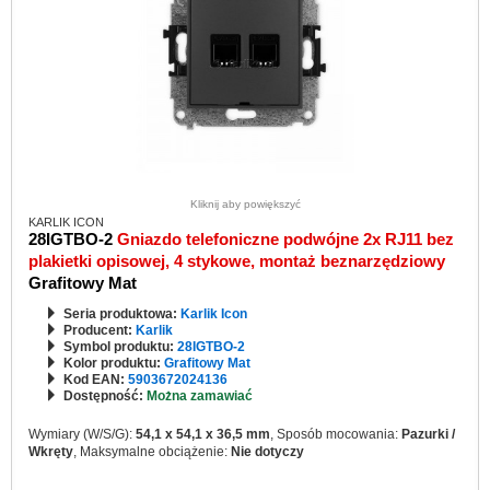
Kliknij aby powiększyć
KARLIK ICON
28IGTBO-2
Gniazdo telefoniczne podwójne 2x RJ11 bez
plakietki opisowej, 4 stykowe, montaż beznarzędziowy
Grafitowy Mat
Seria produktowa:
Karlik Icon
Producent:
Karlik
Symbol produktu:
28IGTBO-2
Kolor produktu:
Grafitowy Mat
Kod EAN:
5903672024136
Dostępność:
Można zamawiać
Wymiary (W/S/G):
54,1 x 54,1 x 36,5 mm
, Sposób mocowania:
Pazurki /
Wkręty
, Maksymalne obciążenie:
Nie dotyczy