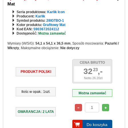
Mat
Seria produktowa:
Karlik Icon
Producent:
Karlik
Symbol produktu:
28IGTBO-1
Kolor produktu:
Grafitowy Mat
Kod EAN:
5903672024112
Dostępność:
Można zamawiać
Wymiary (W/S/G):
54,1 x 54,1 x 36,5 mm
, Sposób mocowania:
Pazurki /
Wkręty
, Maksymalne obciążenie:
Nie dotyczy
CENA BRUTTO
32
,-
23
PRODUKT POLSKI
Netto 26.20zł
Ilośc w opak.: 1szt.
Można zamawiać
GWARANCJA: 2 LATA
Do koszyka