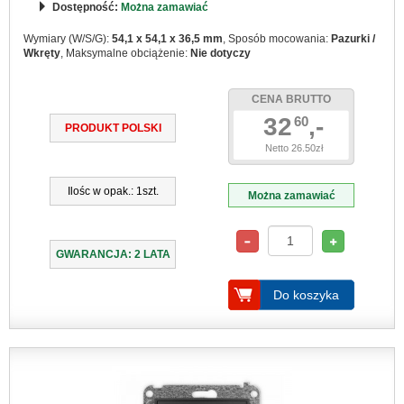
Dostępność:
Można zamawiać
Wymiary (W/S/G):
54,1 x 54,1 x 36,5 mm
, Sposób mocowania:
Pazurki /
Wkręty
, Maksymalne obciążenie:
Nie dotyczy
CENA BRUTTO
32
,-
60
PRODUKT POLSKI
Netto 26.50zł
Ilośc w opak.: 1szt.
Można zamawiać
GWARANCJA: 2 LATA
Do koszyka