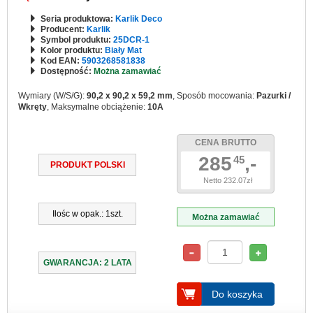
Seria produktowa:
Karlik Deco
Producent:
Karlik
Symbol produktu:
25DCR-1
Kolor produktu:
Biały Mat
Kod EAN:
5903268581838
Dostępność:
Można zamawiać
Wymiary (W/S/G):
90,2 x 90,2 x 59,2 mm
, Sposób mocowania:
Pazurki /
Wkręty
, Maksymalne obciążenie:
10A
CENA BRUTTO
285
,-
45
PRODUKT POLSKI
Netto 232.07zł
Ilośc w opak.: 1szt.
Można zamawiać
GWARANCJA: 2 LATA
Do koszyka