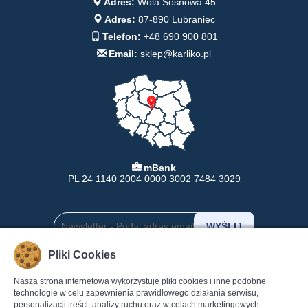
Adres:
Wola Sosnowa 45
Adres:
87-890 Lubraniec
Telefon:
+48 690 900 801
Email:
sklep@karliko.pl
mBank
PL 24 1140 2004 0000 3002 7484 3029
Pliki Cookies
INFORMACJE
POMOC
Nasza strona internetowa wykorzystuje pliki cookies i inne podobne
technologie w celu zapewnienia prawidłowego działania serwisu,
Formy Płatności
Pomoc
personalizacji treści, analizy ruchu oraz w celach marketingowych.