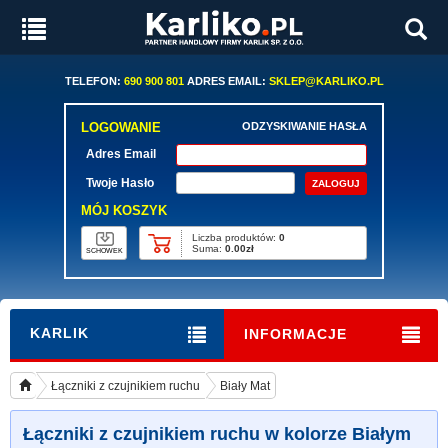
TELEFON:
690 900 801
ADRES EMAIL:
SKLEP@KARLIKO.PL
LOGOWANIE
ODZYSKIWANIE HASŁA
Adres Email
Twoje Hasło
MÓJ KOSZYK
Liczba produktów:
0
Suma:
0.00zł
SCHOWEK
KARLIK
INFORMACJE
Łączniki z czujnikiem ruchu
Biały Mat
Łączniki z czujnikiem ruchu w kolorze Białym