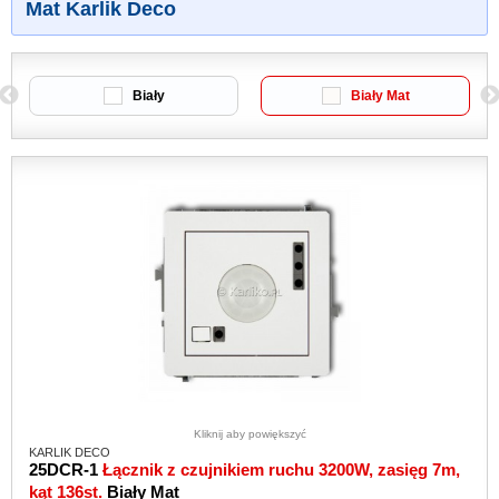
Mat Karlik Deco
Biały
Biały Mat
Kliknij aby powiększyć
KARLIK DECO
25DCR-1
Łącznik z czujnikiem ruchu 3200W, zasięg 7m,
kąt 136st.
Biały Mat