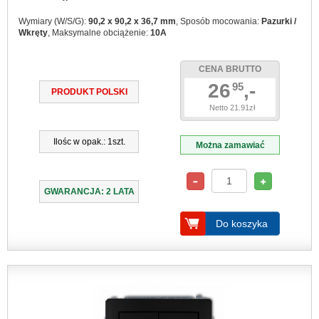
Wymiary (W/S/G):
90,2 x 90,2 x 36,7 mm
, Sposób mocowania:
Pazurki /
Wkręty
, Maksymalne obciążenie:
10A
CENA BRUTTO
26
,-
95
PRODUKT POLSKI
Netto 21.91zł
Ilośc w opak.: 1szt.
Można zamawiać
GWARANCJA: 2 LATA
Do koszyka