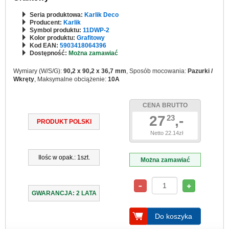
Seria produktowa:
Karlik Deco
Producent:
Karlik
Symbol produktu:
11DWP-2
Kolor produktu:
Grafitowy
Kod EAN:
5903418064396
Dostępność:
Można zamawiać
Wymiary (W/S/G):
90,2 x 90,2 x 36,7 mm
, Sposób mocowania:
Pazurki /
Wkręty
, Maksymalne obciążenie:
10A
CENA BRUTTO
27
,-
23
PRODUKT POLSKI
Netto 22.14zł
Ilośc w opak.: 1szt.
Można zamawiać
GWARANCJA: 2 LATA
Do koszyka