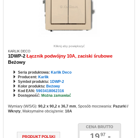
Kliknij aby powiększyć
KARLIK DECO
1DWP-2
Łącznik podwójny 10A, zaciski śrubowe
Beżowy
Seria produktowa:
Karlik Deco
Producent:
Karlik
Symbol produktu:
1DWP-2
Kolor produktu:
Beżowy
Kod EAN:
5903418062316
Dostępność:
Można zamawiać
Wymiary (W/S/G):
90,2 x 90,2 x 36,7 mm
, Sposób mocowania:
Pazurki /
Wkręty
, Maksymalne obciążenie:
10A
CENA BRUTTO
19
,-
97
PRODUKT POLSKI