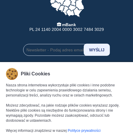
mBank
PL 24 1140 2004 0000 3002 7484 3029
INFORMACJE
POMOC
Pliki Cookies
Formy Płatności
Pomoc
Nasza strona internetowa wykorzystuje pliki cookies i inne podobne
Dostawa
Regulamin
technologie w celu zapewnienia prawidłowego działania serwisu,
Zwroty
Polityka Prywatności
personalizacji treści, analizy ruchu oraz w celach marketingowych.
Gwarancja
Dane kontaktowe
Możesz zdecydować, na jakie rodzaje plików cookies wyrażasz zgodę.
Reklamacje
Kontakt
Niektóre pliki cookies są niezbędne do funkcjonowania strony i nie
wymagają zgody. Pozostałe możesz zaakceptować, odrzucić lub
dostosować w ustawieniach.
Więcej informacji znajdziesz w naszej
Polityce prywatności