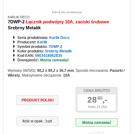
Kliknij aby powiększyć
KARLIK DECO
7DWP-2
Łącznik podwójny 10A, zaciski śrubowe
Srebrny Metalik
Seria produktowa:
Karlik Deco
Producent:
Karlik
Symbol produktu:
7DWP-2
Kolor produktu:
Srebrny Metalik
Kod EAN:
5903418062835
Dostępność:
Można zamawiać
Wymiary (W/S/G):
90,2 x 90,2 x 36,7 mm
, Sposób mocowania:
Pazurki /
Wkręty
, Maksymalne obciążenie:
10A
CENA BRUTTO
28
,-
60
PRODUKT POLSKI
Netto 23.25zł
Ilośc w opak.: 1szt.
Można zamawiać