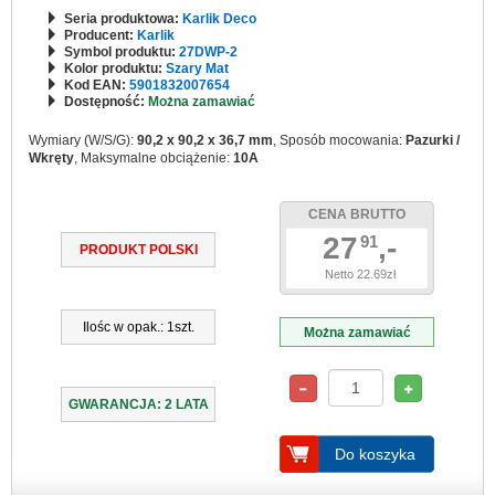
Seria produktowa:
Karlik Deco
Producent:
Karlik
Symbol produktu:
27DWP-2
Kolor produktu:
Szary Mat
Kod EAN:
5901832007654
Dostępność:
Można zamawiać
Wymiary (W/S/G):
90,2 x 90,2 x 36,7 mm
, Sposób mocowania:
Pazurki /
Wkręty
, Maksymalne obciążenie:
10A
CENA BRUTTO
27
,-
91
PRODUKT POLSKI
Netto 22.69zł
Ilośc w opak.: 1szt.
Można zamawiać
GWARANCJA: 2 LATA
Do koszyka