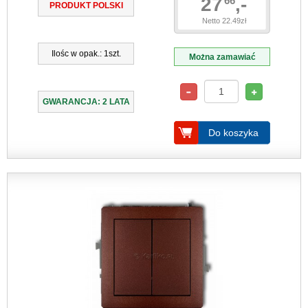
27
,-
66
PRODUKT POLSKI
Netto 22.49zł
Ilośc w opak.: 1szt.
Można zamawiać
GWARANCJA: 2 LATA
Do koszyka