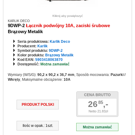
Kliknij aby powiększyć
KARLIK DECO
9DWP-2
Łącznik podwójny 10A, zaciski śrubowe
Brązowy Metalik
Seria produktowa:
Karlik Deco
Producent:
Karlik
Symbol produktu:
9DWP-2
Kolor produktu:
Brązowy Metalik
Kod EAN:
5903418063870
Dostępność:
Można zamawiać
Wymiary (W/S/G):
90,2 x 90,2 x 36,7 mm
, Sposób mocowania:
Pazurki /
Wkręty
, Maksymalne obciążenie:
10A
CENA BRUTTO
26
,-
85
PRODUKT POLSKI
Netto 21.83zł
Ilośc w opak.: 1szt.
Można zamawiać