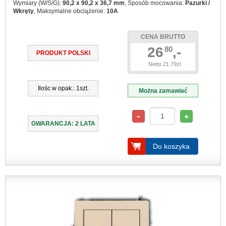
Wymiary (W/S/G):
90,2 x 90,2 x 36,7 mm
, Sposób mocowania:
Pazurki /
Wkręty
, Maksymalne obciążenie:
10A
CENA BRUTTO
26
,-
80
PRODUKT POLSKI
Netto 21.79zł
Ilośc w opak.: 1szt.
Można zamawiać
GWARANCJA: 2 LATA
Do koszyka