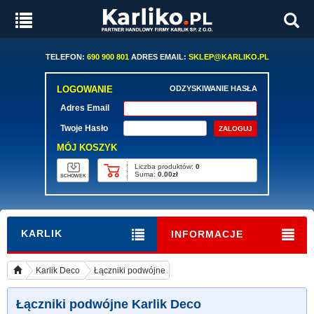
TELEFON:
690 900 801
ADRES EMAIL:
SKLEP@KARLIKO.PL
LOGOWANIE
ODZYSKIWANIE HASŁA
Adres Email
Twoje Hasło
MÓJ KOSZYK
Liczba produktów:
0
Suma:
0.00zł
SCHOWEK
KARLIK
INFORMACJE
Karlik Deco
Łączniki podwójne
Łączniki podwójne Karlik Deco