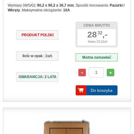
Wymiary (W/S/G):
90,2 x 90,2 x 36,7 mm
, Sposób mocowania:
Pazurki /
Wkręty
, Maksymalne obciążenie:
10A
CENA BRUTTO
28
,-
32
PRODUKT POLSKI
Netto 23.02zł
Ilośc w opak.: 1szt.
Można zamawiać
GWARANCJA: 2 LATA
Do koszyka