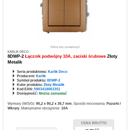
Kliknij aby powiększyć
KARLIK DECO
8DWP-2
Łącznik podwójny 10A, zaciski śrubowe
Złoty
Metalik
Seria produktowa:
Karlik Deco
Producent:
Karlik
Symbol produktu:
8DWP-2
Kolor produktu:
Złoty Metalik
Kod EAN:
5903418063351
Dostępność:
Można zamawiać
Wymiary (W/S/G):
90,2 x 90,2 x 36,7 mm
, Sposób mocowania:
Pazurki /
Wkręty
, Maksymalne obciążenie:
10A
CENA BRUTTO