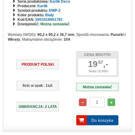
Seria produktowa:
Karlik Deco
Producent:
Karlik
Symbol produktu:
DWP-2
Kolor produktu:
Biały
Kod EAN:
5903418061791
Dostępność:
Można zamawiać
Wymiary (W/S/G):
90,2 x 90,2 x 36,7 mm
, Sposób mocowania:
Pazurki /
Wkręty
, Maksymalne obciążenie:
10A
CENA BRUTTO
19
,-
67
PRODUKT POLSKI
Netto 15.99zł
Ilośc w opak.: 1szt.
Można zamawiać
GWARANCJA: 2 LATA
Do koszyka