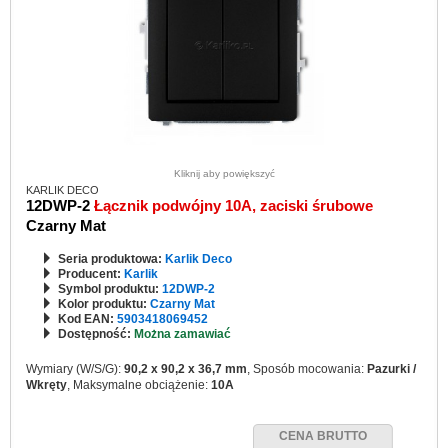
Kliknij aby powiększyć
KARLIK DECO
12DWP-2
Łącznik podwójny 10A, zaciski śrubowe
Czarny Mat
Seria produktowa:
Karlik Deco
Producent:
Karlik
Symbol produktu:
12DWP-2
Kolor produktu:
Czarny Mat
Kod EAN:
5903418069452
Dostępność:
Można zamawiać
Wymiary (W/S/G):
90,2 x 90,2 x 36,7 mm
, Sposób mocowania:
Pazurki /
Wkręty
, Maksymalne obciążenie:
10A
CENA BRUTTO