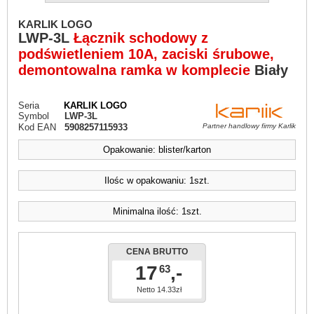
KARLIK LOGO
LWP-3L
Łącznik schodowy z
podświetleniem 10A, zaciski śrubowe,
demontowalna ramka w komplecie
Biały
Seria
KARLIK LOGO
Symbol
LWP-3L
Kod EAN
5908257115933
Partner handlowy firmy Karlik
Opakowanie: blister/karton
Ilośc w opakowaniu: 1szt.
Minimalna ilość: 1szt.
CENA BRUTTO
17
,-
63
Netto 14.33zł