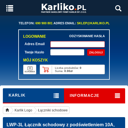
TELEFON:
690 900 801
ADRES EMAIL:
SKLEP@KARLIKO.PL
LOGOWANIE
ODZYSKIWANIE HASŁA
Adres Email
Twoje Hasło
MÓJ KOSZYK
Liczba produktów:
0
Suma:
0.00zł
SCHOWEK
KARLIK
INFORMACJE
Karlik Logo
Łączniki schodowe
LWP-3L
Łącznik schodowy z podświetleniem 10A,