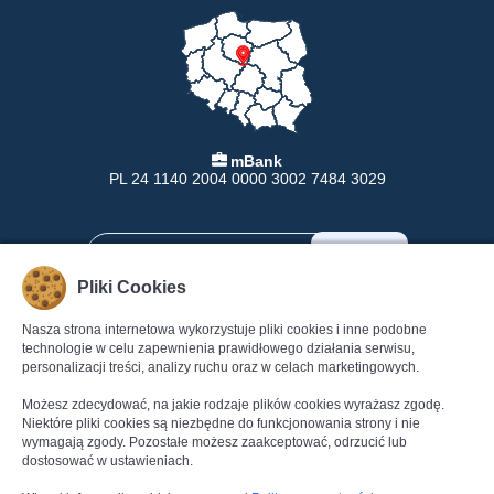
mBank
PL 24 1140 2004 0000 3002 7484 3029
Pliki Cookies
Nasza strona internetowa wykorzystuje pliki cookies i inne podobne
INFORMACJE
POMOC
technologie w celu zapewnienia prawidłowego działania serwisu,
personalizacji treści, analizy ruchu oraz w celach marketingowych.
Formy Płatności
Pomoc
Dostawa
Regulamin
Możesz zdecydować, na jakie rodzaje plików cookies wyrażasz zgodę.
Zwroty
Polityka Prywatności
Niektóre pliki cookies są niezbędne do funkcjonowania strony i nie
wymagają zgody. Pozostałe możesz zaakceptować, odrzucić lub
Gwarancja
Dane kontaktowe
dostosować w ustawieniach.
Reklamacje
Kontakt