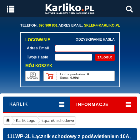
TELEFON:
690 900 801
ADRES EMAIL:
SKLEP@KARLIKO.PL
LOGOWANIE
ODZYSKIWANIE HASŁA
Adres Email
Twoje Hasło
MÓJ KOSZYK
Liczba produktów:
0
Suma:
0.00zł
SCHOWEK
KARLIK
INFORMACJE
Karlik Logo
Łączniki schodowe
11LWP-3L
Łącznik schodowy z podświetleniem 10A,