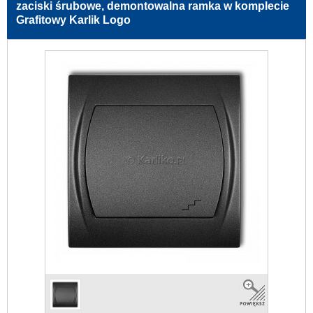
zaciski śrubowe, demontowalna ramka w komplecie
Grafitowy Karlik Logo