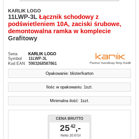
KARLIK LOGO
11LWP-3L
Łącznik schodowy z
podświetleniem 10A, zaciski śrubowe,
demontowalna ramka w komplecie
Grafitowy
Seria
KARLIK LOGO
Symbol
11LWP-3L
Kod EAN
5903268587861
Partner handlowy firmy Karlik
Opakowanie: blister/karton
Ilośc w opakowaniu: 1szt.
Minimalna ilość: 1szt.
CENA BRUTTO
25
,-
42
Netto 20.67zł