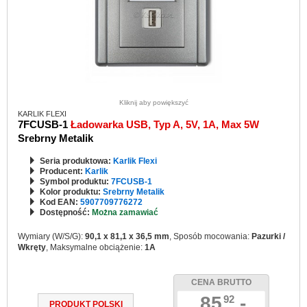
Kliknij aby powiększyć
KARLIK FLEXI
7FCUSB-1
Ładowarka USB, Typ A, 5V, 1A, Max 5W
Srebrny Metalik
Seria produktowa:
Karlik Flexi
Producent:
Karlik
Symbol produktu:
7FCUSB-1
Kolor produktu:
Srebrny Metalik
Kod EAN:
5907709776272
Dostępność:
Można zamawiać
Wymiary (W/S/G):
90,1 x 81,1 x 36,5 mm
, Sposób mocowania:
Pazurki /
Wkręty
, Maksymalne obciążenie:
1A
CENA BRUTTO
85
,-
92
PRODUKT POLSKI