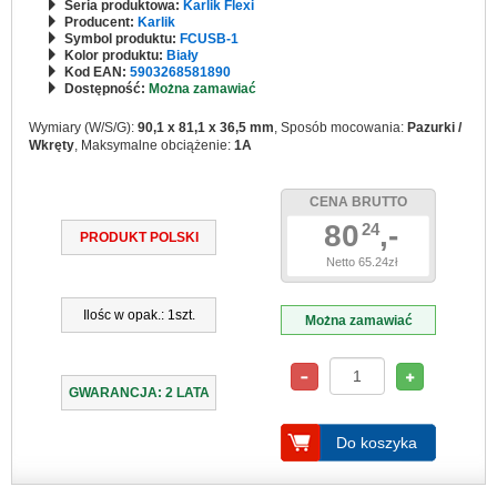
Seria produktowa:
Karlik Flexi
Producent:
Karlik
Symbol produktu:
FCUSB-1
Kolor produktu:
Biały
Kod EAN:
5903268581890
Dostępność:
Można zamawiać
Wymiary (W/S/G):
90,1 x 81,1 x 36,5 mm
, Sposób mocowania:
Pazurki /
Wkręty
, Maksymalne obciążenie:
1A
CENA BRUTTO
80
,-
24
PRODUKT POLSKI
Netto 65.24zł
Ilośc w opak.: 1szt.
Można zamawiać
GWARANCJA: 2 LATA
Do koszyka