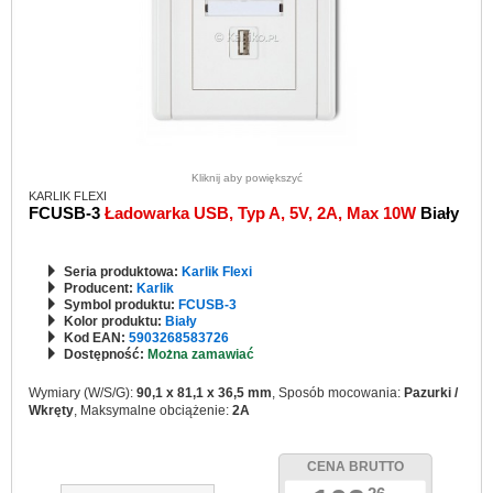
Kliknij aby powiększyć
KARLIK FLEXI
FCUSB-3
Ładowarka USB, Typ A, 5V, 2A, Max 10W
Biały
Seria produktowa:
Karlik Flexi
Producent:
Karlik
Symbol produktu:
FCUSB-3
Kolor produktu:
Biały
Kod EAN:
5903268583726
Dostępność:
Można zamawiać
Wymiary (W/S/G):
90,1 x 81,1 x 36,5 mm
, Sposób mocowania:
Pazurki /
Wkręty
, Maksymalne obciążenie:
2A
CENA BRUTTO