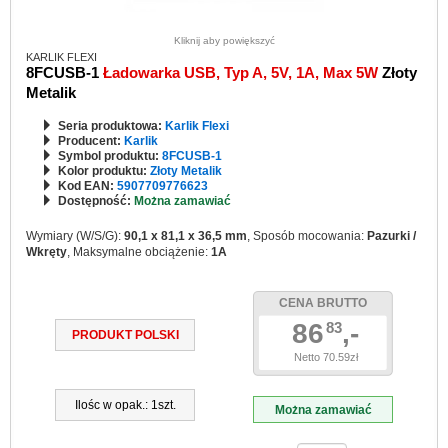
Kliknij aby powiększyć
KARLIK FLEXI
8FCUSB-1
Ładowarka USB, Typ A, 5V, 1A, Max 5W
Złoty
Metalik
Seria produktowa:
Karlik Flexi
Producent:
Karlik
Symbol produktu:
8FCUSB-1
Kolor produktu:
Złoty Metalik
Kod EAN:
5907709776623
Dostępność:
Można zamawiać
Wymiary (W/S/G):
90,1 x 81,1 x 36,5 mm
, Sposób mocowania:
Pazurki /
Wkręty
, Maksymalne obciążenie:
1A
CENA BRUTTO
86
,-
83
PRODUKT POLSKI
Netto 70.59zł
Ilośc w opak.: 1szt.
Można zamawiać