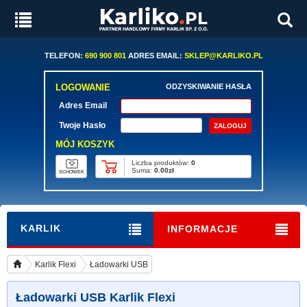
TELEFON:
690 900 801
ADRES EMAIL:
SKLEP@KARLIKO.PL
LOGOWANIE
ODZYSKIWANIE HASŁA
Adres Email
Twoje Hasło
MÓJ KOSZYK
Liczba produktów:
0
Suma:
0.00zł
SCHOWEK
KARLIK
INFORMACJE
Karlik Flexi
Ładowarki USB
Ładowarki USB Karlik Flexi