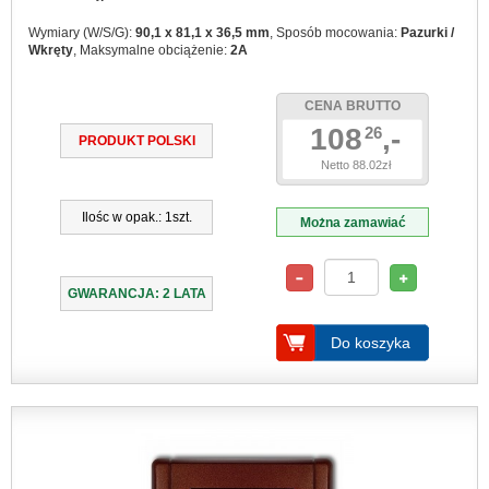
Wymiary (W/S/G):
90,1 x 81,1 x 36,5 mm
, Sposób mocowania:
Pazurki /
Wkręty
, Maksymalne obciążenie:
2A
CENA BRUTTO
108
,-
26
PRODUKT POLSKI
Netto 88.02zł
Ilośc w opak.: 1szt.
Można zamawiać
GWARANCJA: 2 LATA
Do koszyka