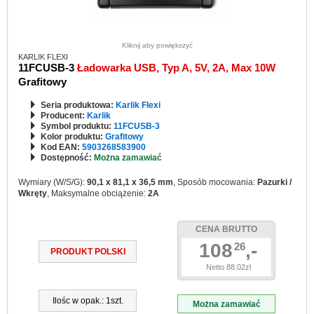
Kliknij aby powiększyć
KARLIK FLEXI
11FCUSB-3
Ładowarka USB, Typ A, 5V, 2A, Max 10W
Grafitowy
Seria produktowa:
Karlik Flexi
Producent:
Karlik
Symbol produktu:
11FCUSB-3
Kolor produktu:
Grafitowy
Kod EAN:
5903268583900
Dostępność:
Można zamawiać
Wymiary (W/S/G):
90,1 x 81,1 x 36,5 mm
, Sposób mocowania:
Pazurki /
Wkręty
, Maksymalne obciążenie:
2A
CENA BRUTTO
108
,-
26
PRODUKT POLSKI
Netto 88.02zł
Ilośc w opak.: 1szt.
Można zamawiać