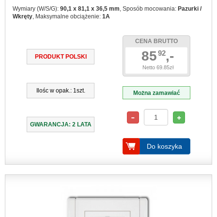
Wymiary (W/S/G):
90,1 x 81,1 x 36,5 mm
, Sposób mocowania:
Pazurki /
Wkręty
, Maksymalne obciążenie:
1A
CENA BRUTTO
85
,-
92
PRODUKT POLSKI
Netto 69.85zł
Ilośc w opak.: 1szt.
Można zamawiać
GWARANCJA: 2 LATA
Do koszyka