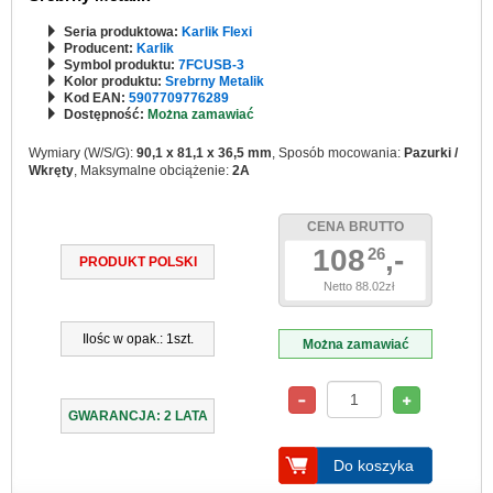
Seria produktowa:
Karlik Flexi
Producent:
Karlik
Symbol produktu:
7FCUSB-3
Kolor produktu:
Srebrny Metalik
Kod EAN:
5907709776289
Dostępność:
Można zamawiać
Wymiary (W/S/G):
90,1 x 81,1 x 36,5 mm
, Sposób mocowania:
Pazurki /
Wkręty
, Maksymalne obciążenie:
2A
CENA BRUTTO
108
,-
26
PRODUKT POLSKI
Netto 88.02zł
Ilośc w opak.: 1szt.
Można zamawiać
GWARANCJA: 2 LATA
Do koszyka