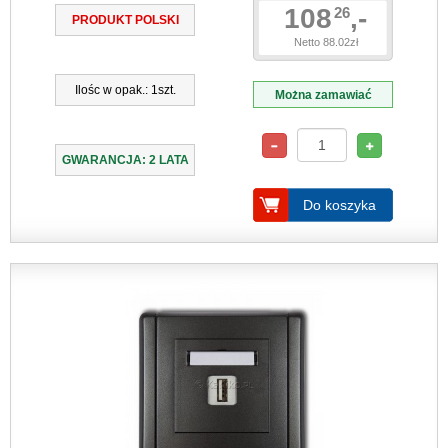
108
,-
26
PRODUKT POLSKI
Netto 88.02zł
Ilośc w opak.: 1szt.
Można zamawiać
GWARANCJA: 2 LATA
Do koszyka