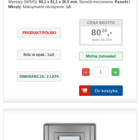
Wymiary (W/S/G):
90,1 x 81,1 x 36,5 mm
, Sposób mocowania:
Pazurki /
Wkręty
, Maksymalne obciążenie:
1A
CENA BRUTTO
80
,-
24
PRODUKT POLSKI
Netto 65.24zł
Ilośc w opak.: 1szt.
Można zamawiać
GWARANCJA: 2 LATA
Do koszyka