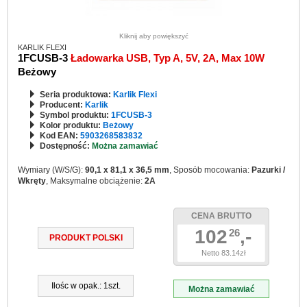
Kliknij aby powiększyć
KARLIK FLEXI
1FCUSB-3
Ładowarka USB, Typ A, 5V, 2A, Max 10W
Beżowy
Seria produktowa:
Karlik Flexi
Producent:
Karlik
Symbol produktu:
1FCUSB-3
Kolor produktu:
Beżowy
Kod EAN:
5903268583832
Dostępność:
Można zamawiać
Wymiary (W/S/G):
90,1 x 81,1 x 36,5 mm
, Sposób mocowania:
Pazurki /
Wkręty
, Maksymalne obciążenie:
2A
CENA BRUTTO
102
,-
26
PRODUKT POLSKI
Netto 83.14zł
Ilośc w opak.: 1szt.
Można zamawiać