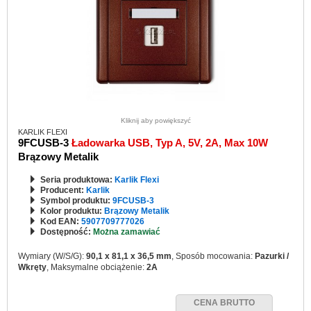
Kliknij aby powiększyć
KARLIK FLEXI
9FCUSB-3
Ładowarka USB, Typ A, 5V, 2A, Max 10W
Brązowy Metalik
Seria produktowa:
Karlik Flexi
Producent:
Karlik
Symbol produktu:
9FCUSB-3
Kolor produktu:
Brązowy Metalik
Kod EAN:
5907709777026
Dostępność:
Można zamawiać
Wymiary (W/S/G):
90,1 x 81,1 x 36,5 mm
, Sposób mocowania:
Pazurki /
Wkręty
, Maksymalne obciążenie:
2A
CENA BRUTTO