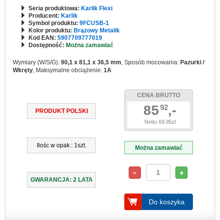
Seria produktowa:
Karlik Flexi
Producent:
Karlik
Symbol produktu:
9FCUSB-1
Kolor produktu:
Brązowy Metalik
Kod EAN:
5907709777019
Dostępność:
Można zamawiać
Wymiary (W/S/G):
90,1 x 81,1 x 36,5 mm
, Sposób mocowania:
Pazurki /
Wkręty
, Maksymalne obciążenie:
1A
CENA BRUTTO
85
,-
92
PRODUKT POLSKI
Netto 69.85zł
Ilośc w opak.: 1szt.
Można zamawiać
GWARANCJA: 2 LATA
Do koszyka