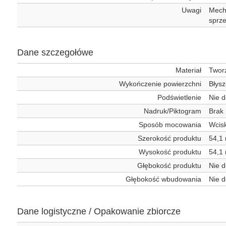
Uwagi
Mecha
sprz
Dane szczegołówe
Materiał
Twor
Wykończenie powierzchni
Błys
Podświetlenie
Nie d
Nadruk/Piktogram
Brak
Sposób mocowania
Wcis
Szerokość produktu
54,1
Wysokość produktu
54,1
Głębokość produktu
Nie d
Głębokość wbudowania
Nie d
Dane logistyczne / Opakowanie zbiorcze