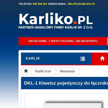
TELEFON:
690 900 801
ADRES EMAIL:
SKLEP@KARLIKO.PL
24H NA DOBĘ - 7 DNI W TYGODNIU - 365 DNI W ROKU
KARLIK
Karlik Icon
Akcesoria
DKL-1
Klawisz pojedynczy do łączników