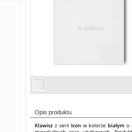
Opis produktu
Klawisz
z serii
Icon
w kolorze
białym
o 
mieszkalnych oraz użytkowych. Produk