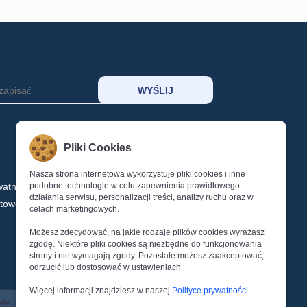
MOJE KONTO
Pliki Cookies
KOSZYK
SCHOWEK
Nasza strona internetowa wykorzystuje pliki cookies i inne
watności
podobne technologie w celu zapewnienia prawidłowego
LOGOWANIE
działania serwisu, personalizacji treści, analizy ruchu oraz w
ktowe
REJESTRACJA
celach marketingowych.
Reset Hasła
Możesz zdecydować, na jakie rodzaje plików cookies wyrażasz
zgodę. Niektóre pliki cookies są niezbędne do funkcjonowania
strony i nie wymagają zgody. Pozostałe możesz zaakceptować,
odrzucić lub dostosować w ustawieniach.
Więcej informacji znajdziesz w naszej
Polityce prywatności