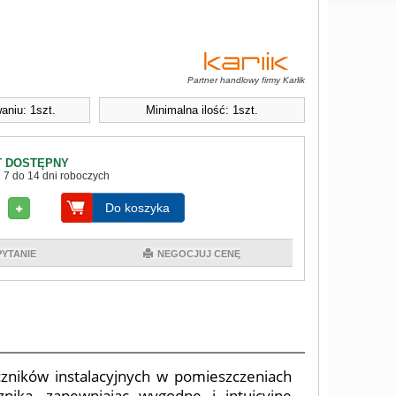
Partner handlowy firmy Karlik
aniu: 1szt.
Minimalna ilość: 1szt.
 DOSTĘPNY
 7 do 14 dni roboczych
Do koszyka
PYTANIE
NEGOCJUJ CENĘ
zników instalacyjnych w pomieszczeniach
ika, zapewniając wygodne i intuicyjne