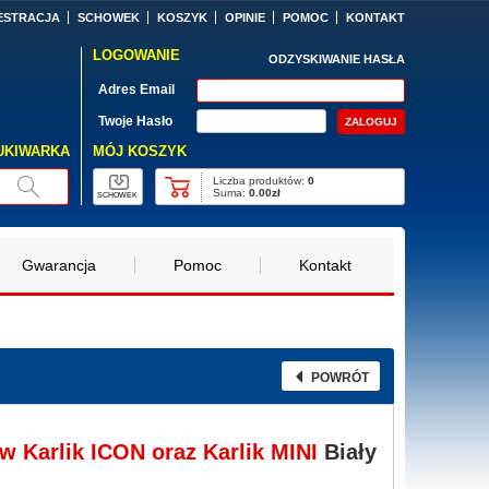
ESTRACJA
SCHOWEK
KOSZYK
OPINIE
POMOC
KONTAKT
LOGOWANIE
ODZYSKIWANIE HASŁA
Adres Email
Twoje Hasło
MÓJ KOSZYK
UKIWARKA
Liczba produktów:
0
Suma:
0.00zł
SCHOWEK
Gwarancja
Pomoc
Kontakt
POWRÓT
w Karlik ICON oraz Karlik MINI
Biały