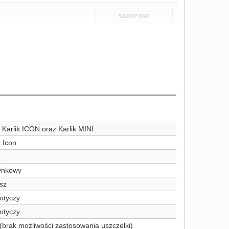
SZARY MAT
Karlik ICON oraz Karlik MINI
k Icon
ynkowy
sz
otyczy
otyczy
(brak możliwości zastosowania uszczelki)