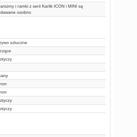
nizmy i ramki z serii Karlik ICON i MINI są
edawane osobno
zywo sztuczne
zczące
otyczy
kany
 mm
 mm
otyczy
otyczy