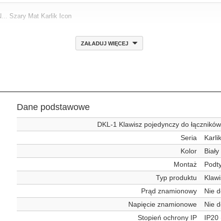
... Szary Mat Karlik Icon
ZAŁADUJ WIĘCEJ
Dane podstawowe
DKL-1 Klawisz pojedynczy do łączników 
Seria
Karli
Kolor
Biały
Montaż
Podt
Typ produktu
Klawi
Prąd znamionowy
Nie d
Napięcie znamionowe
Nie d
Stopień ochrony IP
IP20 