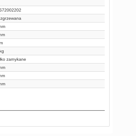
672002202
a zgrzewana
 mm
mm
mm
kg
łko zamykane
 mm
mm
 mm