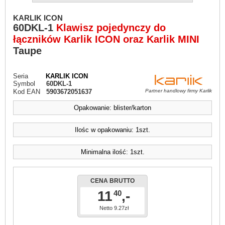
KARLIK ICON
60DKL-1
Klawisz pojedynczy do
łączników Karlik ICON oraz Karlik MINI
Taupe
Seria
KARLIK ICON
Symbol
60DKL-1
Kod EAN
5903672051637
Partner handlowy firmy Karlik
Opakowanie: blister/karton
Ilośc w opakowaniu: 1szt.
Minimalna ilość: 1szt.
CENA BRUTTO
11
,-
40
Netto 9.27zł