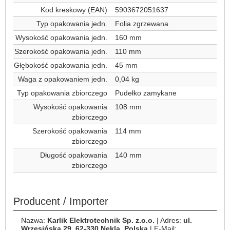
Kod kreskowy (EAN)
5903672051637
Typ opakowania jedn.
Folia zgrzewana
Wysokość opakowania jedn.
160 mm
Szerokość opakowania jedn.
110 mm
Głębokość opakowania jedn.
45 mm
Waga z opakowaniem jedn.
0,04 kg
Typ opakowania zbiorczego
Pudełko zamykane
Wysokość opakowania
108 mm
zbiorczego
Szerokość opakowania
114 mm
zbiorczego
Długość opakowania
140 mm
zbiorczego
Producent / Importer
Nazwa:
Karlik Elektrotechnik Sp. z.o.o.
| Adres:
ul.
Wrzesińska 29, 62-330 Nekla, Polska
| E-Mail: