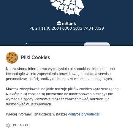
mBank
PL 24 1140 2004 0000 3002 7484 3029
Pliki Cookies
Nasza strona internetowa wykorzystuje pliki cookies i inne podobne
INFORMACJE
POMOC
technologie w celu zapewnienia prawidłowego działania serwisu,
personalizacji treści, analizy ruchu oraz w celach marketingowych.
Formy Płatności
Pomoc
Dostawa
Regulamin
Możesz zdecydować, na jakie rodzaje plików cookies wyrażasz zgodę.
Zwroty
Polityka Prywatności
Niektóre pliki cookies są niezbędne do funkcjonowania strony i nie
wymagają zgody. Pozostałe możesz zaakceptować, odrzucić lub
Gwarancja
Dane kontaktowe
dostosować w ustawieniach.
Reklamacje
Kontakt
Więcej informacji znajdziesz w naszej
Polityce prywatności
DOSTOSUJ