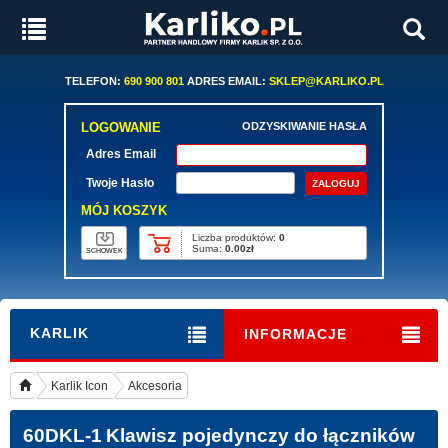
TELEFON:
690 900 801
ADRES EMAIL:
SKLEP@KARLIKO.PL
LOGOWANIE
ODZYSKIWANIE HASŁA
Adres Email
Twoje Hasło
MÓJ KOSZYK
Liczba produktów:
0
Suma:
0.00zł
SCHOWEK
KARLIK
INFORMACJE
Karlik Icon
Akcesoria
60DKL-1
Klawisz pojedynczy do łączników