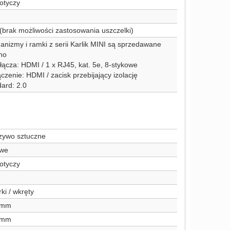
otyczy
(brak możliwości zastosowania uszczelki)
nizmy i ramki z serii Karlik MINI są sprzedawane
no
łącza: HDMI / 1 x RJ45, kat. 5e, 8-stykowe
czenie: HDMI / zacisk przebijający izolację
dard: 2.0
zywo sztuczne
we
otyczy
ki / wkręty
 mm
 mm