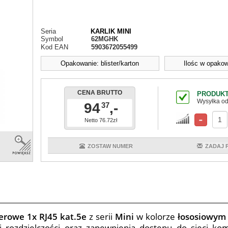
Seria
KARLIK MINI
Symbol
62MGHK
Kod EAN
5903672055499
Opakowanie: blister/karton
Ilośc w opakow
CENA BRUTTO
PRODUKT
Wysyłka od
94
,-
37
Netto 76.72zł
ZOSTAW NUMER
ZADAJ 
erowe 1x RJ45 kat.5e
z serii
Mini
w kolorze
łososiowy
j rozdzielczości oraz zapewnienia dostępu do sieci ko