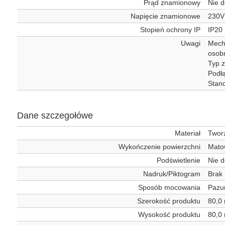
Prąd znamionowy
Nie d
Napięcie znamionowe
230V
Stopień ochrony IP
IP20 
Uwagi
Mecha
osob
Typ z
Podłą
Stan
Dane szczegołówe
Materiał
Twor
Wykończenie powierzchni
Mato
Podświetlenie
Nie d
Nadruk/Piktogram
Brak
Sposób mocowania
Pazur
Szerokość produktu
80,0
Wysokość produktu
80,0