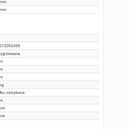
 mm
 mm
672055499
a zgrzewana
mm
mm
mm
kg
łko zamykane
mm
 mm
 mm