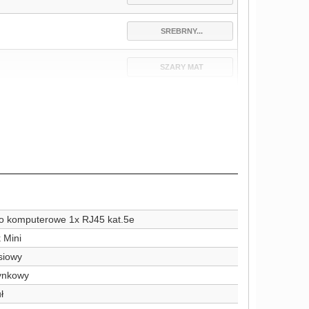
SREBRNY...
SZARY MAT
 komputerowe 1x RJ45 kat.5e
k Mini
siowy
ynkowy
ł