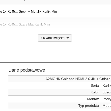
1x RJ45... Srebrny Metalik Karlik Mini
1x RJ45... Szary Mat Karlik Mini
ZAŁADUJ WIĘCEJ
Dane podstawowe
62MGHK Gniazdo HDMI 2.0 4K + Gniazdo
Seria
Karli
Kolor
Łoso
Montaż
Podt
Typ produktu
Modu