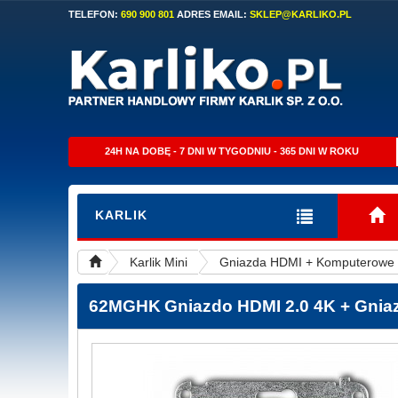
TELEFON:
690 900 801
ADRES EMAIL:
SKLEP@KARLIKO.PL
24H NA DOBĘ - 7 DNI W TYGODNIU - 365 DNI W ROKU
KARLIK
Karlik Mini
Gniazda HDMI + Komputerowe
62MGHK
Gniazdo HDMI 2.0 4K + Gnia