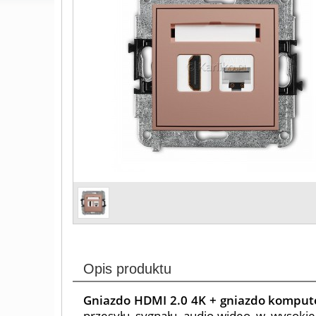
Opis produktu
Gniazdo HDMI 2.0 4K + gniazdo komput
przesyłu sygnału audio-wideo w wysokie