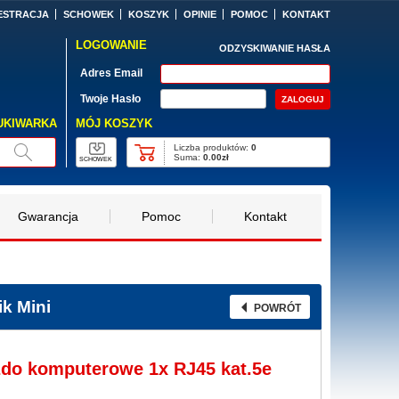
ESTRACJA
SCHOWEK
KOSZYK
OPINIE
POMOC
KONTAKT
LOGOWANIE
ODZYSKIWANIE HASŁA
Adres Email
Twoje Hasło
MÓJ KOSZYK
UKIWARKA
Liczba produktów:
0
Suma:
0.00zł
SCHOWEK
Gwarancja
Pomoc
Kontakt
k Mini
POWRÓT
zdo komputerowe 1x RJ45 kat.5e