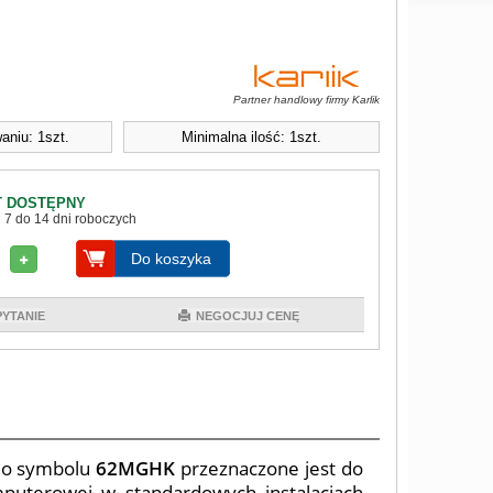
Partner handlowy firmy Karlik
aniu: 1szt.
Minimalna ilość: 1szt.
 DOSTĘPNY
 7 do 14 dni roboczych
Do koszyka
PYTANIE
NEGOCJUJ CENĘ
m
o symbolu
62MGHK
przeznaczone jest do
mputerowej w standardowych instalacjach