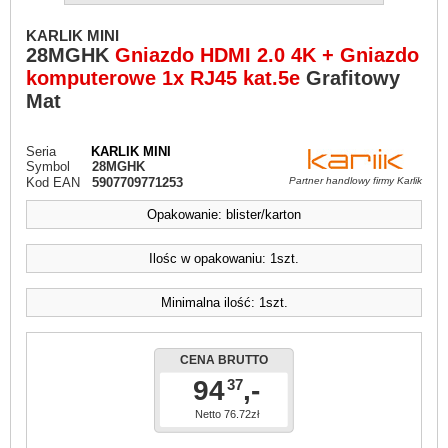
KARLIK MINI
28MGHK
Gniazdo HDMI 2.0 4K + Gniazdo
komputerowe 1x RJ45 kat.5e
Grafitowy
Mat
Seria
KARLIK MINI
Symbol
28MGHK
Kod EAN
5907709771253
Partner handlowy firmy Karlik
Opakowanie: blister/karton
Ilośc w opakowaniu: 1szt.
Minimalna ilość: 1szt.
CENA BRUTTO
94
,-
37
Netto 76.72zł