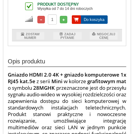
PRODUKT DOSTĘPNY
Wysyłka od 7 do 14 dni roboczych
Do koszyka
ZOSTAW
ZADAJ
NEGOCJUJ
NUMER
PYTANIE
CENĘ
Opis produktu
Gniazdo HDMI 2.0 4K + gniazdo komputerowe 1x
RJ45 kat.5e
z serii
Mini
w kolorze
grafitowym mat
o symbolu
28MGHK
przeznaczone jest do przesyłu
sygnału audio-wideo w wysokiej rozdzielczości oraz
zapewnienia dostępu do sieci komputerowej w
standardowych instalacjach teletechnicznych.
Produkt stanowi praktyczne i nowoczesne
rozwiązanie, umożliwiające integrację
multimediów oraz sieci LAN w jednym punkcie
instalacyjnym, co znacząco podnosi funkcjonalność