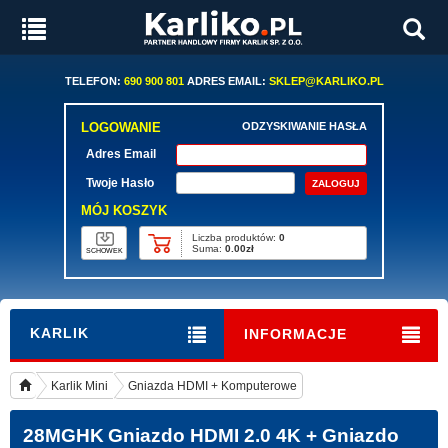
TELEFON:
690 900 801
ADRES EMAIL:
SKLEP@KARLIKO.PL
LOGOWANIE
ODZYSKIWANIE HASŁA
Adres Email
Twoje Hasło
MÓJ KOSZYK
Liczba produktów:
0
Suma:
0.00zł
SCHOWEK
KARLIK
INFORMACJE
Karlik Mini
Gniazda HDMI + Komputerowe
28MGHK
Gniazdo HDMI 2.0 4K + Gniazdo