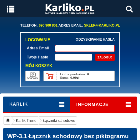
TELEFON:
690 900 801
ADRES EMAIL:
SKLEP@KARLIKO.PL
LOGOWANIE
ODZYSKIWANIE HASŁA
Adres Email
Twoje Hasło
MÓJ KOSZYK
Liczba produktów:
0
Suma:
0.00zł
SCHOWEK
KARLIK
INFORMACJE
Karlik Trend
Łączniki schodowe
WP-3.1
Łącznik schodowy bez piktogramu