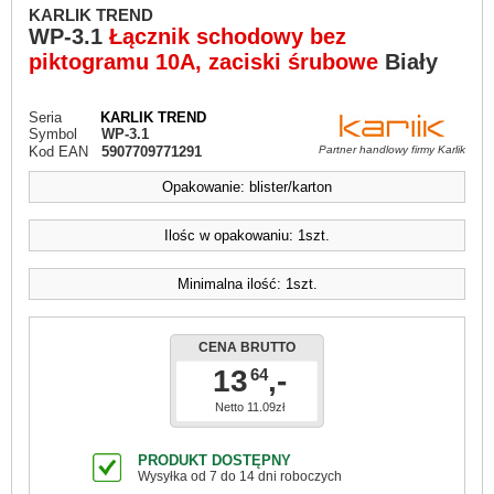
KARLIK TREND
WP-3.1
Łącznik schodowy bez
piktogramu 10A, zaciski śrubowe
Biały
Seria
KARLIK TREND
Symbol
WP-3.1
Kod EAN
5907709771291
Partner handlowy firmy Karlik
Opakowanie: blister/karton
Ilośc w opakowaniu: 1szt.
Minimalna ilość: 1szt.
CENA BRUTTO
13
,-
64
Netto 11.09zł
PRODUKT DOSTĘPNY
Wysyłka od 7 do 14 dni roboczych