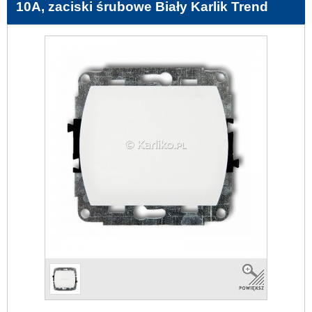
10A, zaciski śrubowe Biały Karlik Trend