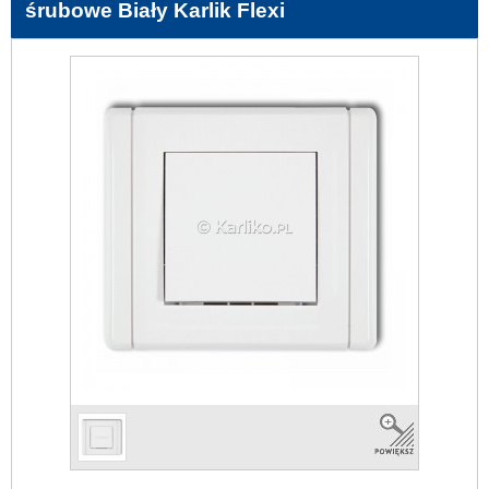
śrubowe Biały Karlik Flexi