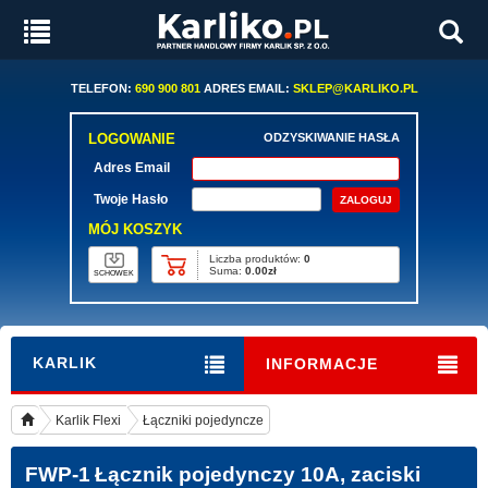
TELEFON:
690 900 801
ADRES EMAIL:
SKLEP@KARLIKO.PL
LOGOWANIE
ODZYSKIWANIE HASŁA
Adres Email
Twoje Hasło
MÓJ KOSZYK
Liczba produktów:
0
Suma:
0.00zł
SCHOWEK
KARLIK
INFORMACJE
Karlik Flexi
Łączniki pojedyncze
FWP-1
Łącznik pojedynczy 10A, zaciski