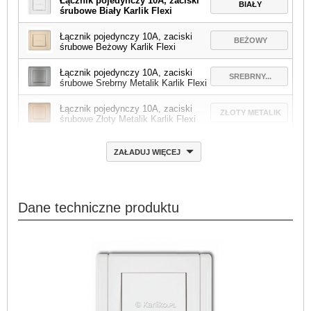
Łącznik pojedynczy 10A, zaciski
BIAŁY
śrubowe Biały Karlik Flexi
Łącznik pojedynczy 10A, zaciski
BEŻOWY
śrubowe Beżowy Karlik Flexi
Łącznik pojedynczy 10A, zaciski
SREBRNY...
śrubowe Srebrny Metalik Karlik Flexi
Łącznik pojedynczy 10A, zaciski
ZŁOTY METALIK
śrubowe Złoty Metalik Karlik Flexi
ZAŁADUJ WIĘCEJ
Dane techniczne produktu