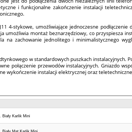
one jest do podłączenia dwóch niezależnych linii telef
yczne i funkcjonalne zakończenie instalacji teletechnicz
onicznego.
11 4-stykowe, umożliwiające jednoczesne podłączenie 
a umożliwia montaż beznarzędziowy, co przyspiesza inst
ala na zachowanie jednolitego i minimalistycznego wy
dtynkowego w standardowych puszkach instalacyjnych. Po
pewne połączenie przewodów instalacyjnych. Gniazdo ws
zne wykończenie instalacji elektrycznej oraz teletechniczne
 Biały Karlik Mini
 Biały Mat Karlik Mini