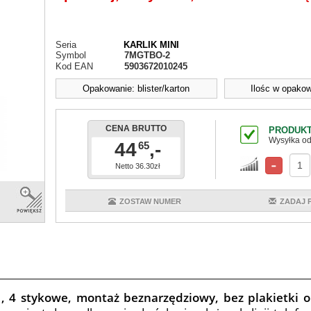
Seria
KARLIK MINI
Symbol
7MGTBO-2
Kod EAN
5903672010245
Opakowanie: blister/karton
Ilośc w opakow
CENA BRUTTO
PRODUKT
Wysyłka od
44
,-
65
Netto 36.30zł
ZOSTAW NUMER
ZADAJ 
, 4 stykowe, montaż beznarzędziowy, bez plakietki 