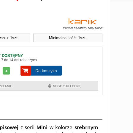
Partner handlowy firmy Karlik
aniu: 1szt.
Minimalna ilość: 1szt.
 DOSTĘPNY
 7 do 14 dni roboczych
Do koszyka
PYTANIE
NEGOCJUJ CENĘ
opisowej
z serii
Mini
w kolorze
srebrnym