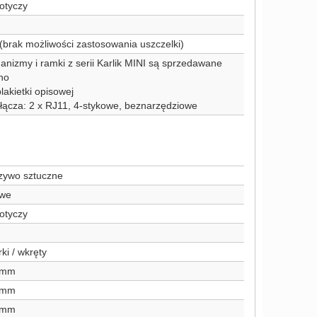
otyczy
(brak możliwości zastosowania uszczelki)
nizmy i ramki z serii Karlik MINI są sprzedawane
no
lakietki opisowej
łącza: 2 x RJ11, 4-stykowe, beznarzędziowe
zywo sztuczne
we
otyczy
ki / wkręty
 mm
 mm
 mm