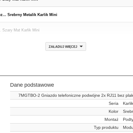
... Srebrny Metalik Karlik Mini
. Szary Mat Karlik Mini
ZAŁADUJ WIĘCEJ
Dane podstawowe
7MGTBO-2 Gniazdo telefoniczne podwójne 2x RJ11 bez plaki
Seria
Karli
Kolor
Srebr
Montaż
Podt
Typ produktu
Modu