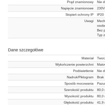
Prąd znamionowy
Nie d
Napięcie znamionowe
230V
Stopień ochrony IP
IP20 
Uwagi
Mecha
osob
Bez p
Typ z
Dane szczegołówe
Materiał
Twor
Wykończenie powierzchni
Mato
Podświetlenie
Nie d
Nadruk/Piktogram
Brak
Sposób mocowania
Pazur
Szerokość produktu
80,0
Wysokość produktu
80,0
Głębokość produktu
41,9