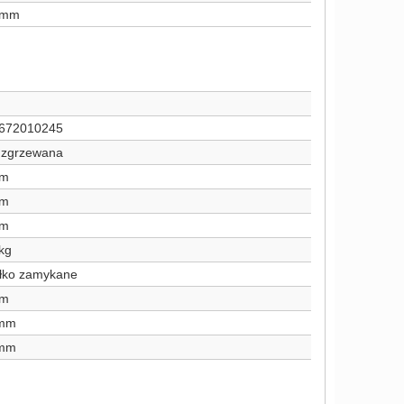
 mm
672010245
a zgrzewana
mm
mm
mm
kg
łko zamykane
mm
 mm
 mm