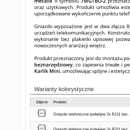
metalik
o symbolu
7MGTBO-2
przeznacz
oraz użytkowych. Produkt umożliwia estet
uporządkowane wykończenie punktu telef
Gniazdo wyposażone jest w dwa złącza RJ
urządzeń telekomunikacyjnych. Konstrukcj
wykonanie bez plakietki opisowej pozw
nowoczesnych aranżacji wnętrz.
Produkt przeznaczony jest do montażu po
beznarzędziowy
, co zapewnia trwałe i 
Karlik Mini
, umożliwiając spójne i estetyc
Warianty kolorystyczne
Zdjęcie
Produkt
Gniazdo telefoniczne podwójne 2x RJ11 bez...
Gniazdo telefoniczne podwójne 2x RJ11 bez...