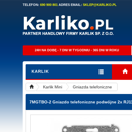
TELEFON:
690 900 801
ADRES EMAIL:
SKLEP@KARLIKO.PL
24H NA DOBĘ - 7 DNI W TYGODNIU - 365 DNI W ROKU
KARLIK
Karlik Mini
Gniazda telefoniczne
7MGTBO-2
Gniazdo telefoniczne podwójne 2x RJ11 