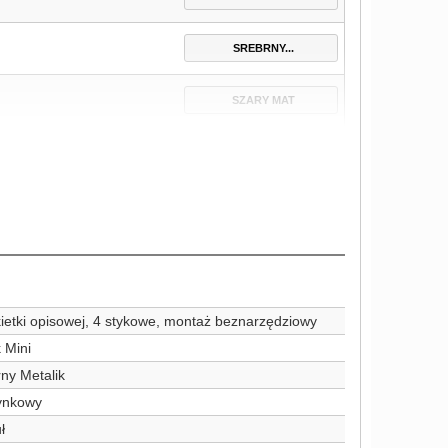
SREBRNY...
SZARY MAT
etki opisowej, 4 stykowe, montaż beznarzędziowy
k Mini
ny Metalik
ynkowy
ł