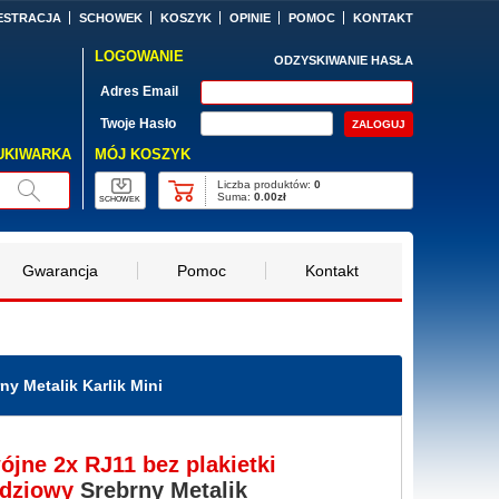
ESTRACJA
SCHOWEK
KOSZYK
OPINIE
POMOC
KONTAKT
LOGOWANIE
ODZYSKIWANIE HASŁA
Adres Email
Twoje Hasło
MÓJ KOSZYK
UKIWARKA
Liczba produktów:
0
Suma:
0.00zł
SCHOWEK
Gwarancja
Pomoc
Kontakt
y Metalik Karlik Mini
jne 2x RJ11 bez plakietki
ędziowy
Srebrny Metalik