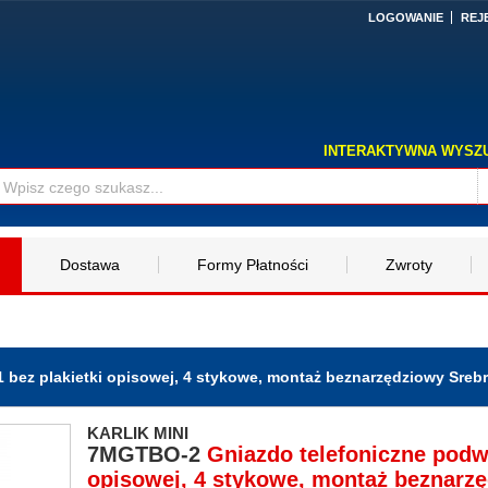
LOGOWANIE
REJ
INTERAKTYWNA WYSZ
Dostawa
Formy Płatności
Zwroty
bez plakietki opisowej, 4 stykowe, montaż beznarzędziowy Srebrn
KARLIK MINI
7MGTBO-2
Gniazdo telefoniczne podwó
opisowej, 4 stykowe, montaż beznarz