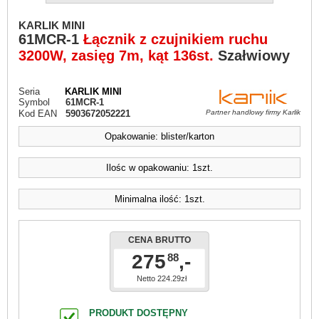
KARLIK MINI
61MCR-1
Łącznik z czujnikiem ruchu
3200W, zasięg 7m, kąt 136st.
Szałwiowy
Seria
KARLIK MINI
Symbol
61MCR-1
Kod EAN
5903672052221
Partner handlowy firmy Karlik
Opakowanie: blister/karton
Ilośc w opakowaniu: 1szt.
Minimalna ilość: 1szt.
CENA BRUTTO
275
,-
88
Netto 224.29zł
PRODUKT DOSTĘPNY