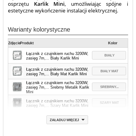
osprzętu
Karlik Mini
, umożliwiając spójne i
estetyczne wykończenie instalacji elektrycznej.
Warianty kolorystyczne
Zdjęcie
Produkt
Kolor
Łącznik z czujnikiem ruchu 3200W,
BIAŁY
zasięg 7m,... Biały Karlik Mini
Łącznik z czujnikiem ruchu 3200W,
BIAŁY MAT
zasięg 7m,... Biały Mat Karlik Mini
Łącznik z czujnikiem ruchu 3200W,
SREBRNY...
zasięg 7m,... Srebrny Metalik Karlik
Mini
Łącznik z czujnikiem ruchu 3200W,
SZARY MAT
zasięg 7m,... Szary Mat Karlik Mini
ZAŁADUJ WIĘCEJ