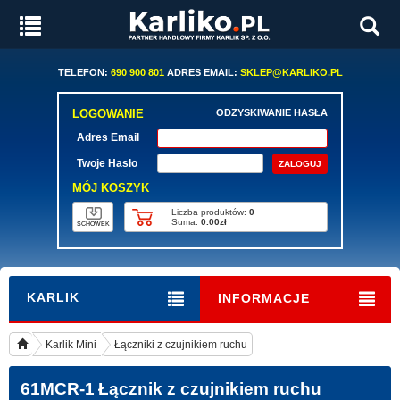
TELEFON:
690 900 801
ADRES EMAIL:
SKLEP@KARLIKO.PL
LOGOWANIE
ODZYSKIWANIE HASŁA
Adres Email
Twoje Hasło
MÓJ KOSZYK
Liczba produktów:
0
Suma:
0.00zł
SCHOWEK
KARLIK
INFORMACJE
Karlik Mini
Łączniki z czujnikiem ruchu
61MCR-1
Łącznik z czujnikiem ruchu