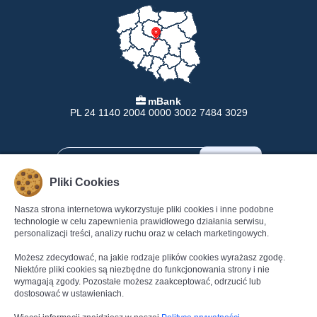
mBank
PL 24 1140 2004 0000 3002 7484 3029
Pliki Cookies
Nasza strona internetowa wykorzystuje pliki cookies i inne podobne
INFORMACJE
POMOC
technologie w celu zapewnienia prawidłowego działania serwisu,
personalizacji treści, analizy ruchu oraz w celach marketingowych.
Formy Płatności
Pomoc
Dostawa
Regulamin
Możesz zdecydować, na jakie rodzaje plików cookies wyrażasz zgodę.
Zwroty
Polityka Prywatności
Niektóre pliki cookies są niezbędne do funkcjonowania strony i nie
wymagają zgody. Pozostałe możesz zaakceptować, odrzucić lub
Gwarancja
Dane kontaktowe
dostosować w ustawieniach.
Reklamacje
Kontakt