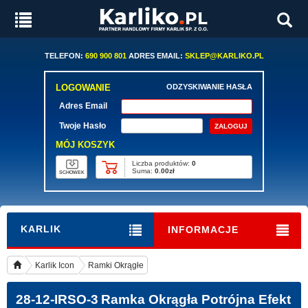
TELEFON:
690 900 801
ADRES EMAIL:
SKLEP@KARLIKO.PL
LOGOWANIE
ODZYSKIWANIE HASŁA
Adres Email
Twoje Hasło
MÓJ KOSZYK
Liczba produktów:
0
Suma:
0.00zł
SCHOWEK
KARLIK
INFORMACJE
Karlik Icon
Ramki Okrągłe
28-12-IRSO-3
Ramka Okrągła Potrójna Efekt