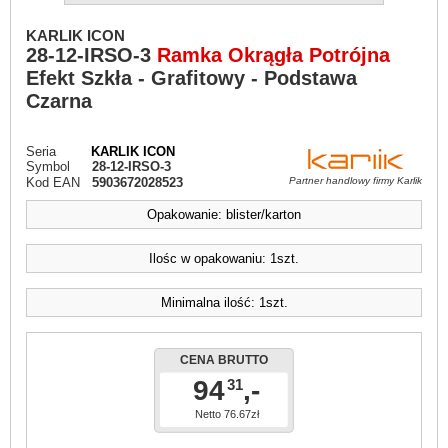
KARLIK ICON
28-12-IRSO-3
Ramka Okrągła Potrójna
Efekt Szkła - Grafitowy - Podstawa
Czarna
Seria
KARLIK ICON
Symbol
28-12-IRSO-3
Kod EAN
5903672028523
Partner handlowy firmy Karlik
Opakowanie: blister/karton
Ilośc w opakowaniu: 1szt.
Minimalna ilość: 1szt.
CENA BRUTTO
94
,-
31
Netto 76.67zł